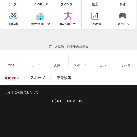
モーター
フィギュア
ウィンター
陸上
水泳
自転車
学生スポーツ
Doスポーツ
ビジネス
eスポーツ
データ提供：日本中央競馬会
TOP
ニュース
天気
スポーツ
占い
すべて
スポーツ
中央競馬
サイトご利用にあたって
(C) NTT DOCOMO, INC.