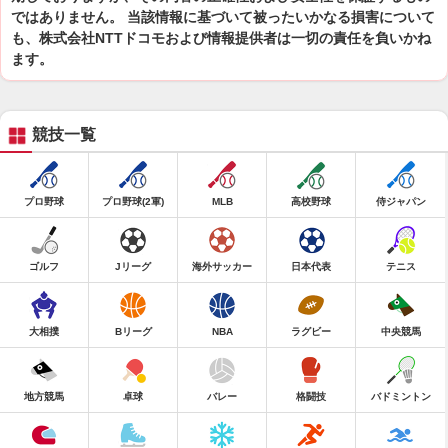
ではありません。 当該情報に基づいて被ったいかなる損害について
も、株式会社NTTドコモおよび情報提供者は一切の責任を負いかね
ます。
競技一覧
プロ野球
プロ野球(2軍)
MLB
高校野球
侍ジャパン
ゴルフ
Jリーグ
海外サッカー
日本代表
テニス
大相撲
Bリーグ
NBA
ラグビー
中央競馬
地方競馬
卓球
バレー
格闘技
バドミントン