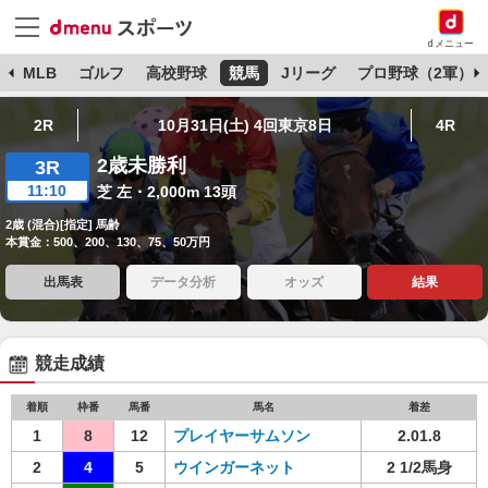
dメニュー
球
MLB
ゴルフ
高校野球
競馬
Jリーグ
プロ野球（2軍）
2R
10月31日(土) 4回東京8日
4R
2歳未勝利
3R
11:10
芝 左・2,000m 13頭
2歳 (混合)[指定] 馬齢
本賞金：500、200、130、75、50万円
出馬表
データ分析
オッズ
結果
競走成績
着順
枠番
馬番
馬名
着差
1
8
12
プレイヤーサムソン
2.01.8
2
4
5
ウインガーネット
2 1/2馬身