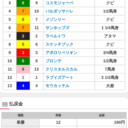
3
6
9
コスモジャーベ
クビ
4
7
10
バルダッサーレ
1/2馬身
5
5
7
メゾンリー
クビ
6
7
11
サンホッブズ
1 1/4馬身
7
2
2
ラペルトワ
アタマ
8
5
6
スケッチブック
クビ
9
3
3
アポロリベリオン
3/4馬身
10
6
8
ブロンテ
1/2馬身
11
8
13
クリスタルスカル
7馬身
12
1
1
ラブイズアート
2 1/2馬身
13
4
4
モウカッテル
大差
払戻金
種類
馬番
金額
単勝
12
190円