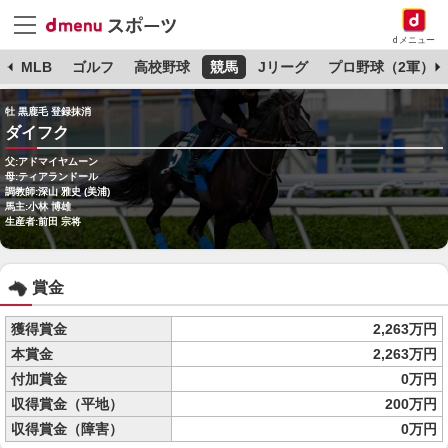
dメニュー
球
MLB
ゴルフ
高校野球
競馬
Jリーグ
プロ野球（2軍）
牡 黒鹿毛 登録抹消
ダイフク
父:アドマイヤムーン
母:ティアランドール
調教師:深山 雅史 (美浦)
馬主:小林 博雄
生産者:前田 宗将
賞金
獲得賞金
2,263万円
本賞金
2,263万円
付加賞金
0万円
収得賞金（平地）
200万円
収得賞金（障害）
0万円