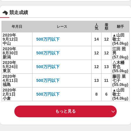
競走成績
人
着
年月日
レース
騎手
気
順
2020年
▲山田
9月12日
500万円以下
14
12
敬士
中山
(54.0kg)
2020年
江田 照
8月30日
500万円以下
12
12
男
新潟
(57.0kg)
2020年
△木幡
5月24日
500万円以下
12
13
育也
東京
(55.0kg)
2020年
藤田 菜
4月11日
500万円以下
13
11
七子
福島
(55.0kg)
2020年
▲山田
2月1日
500万円以下
8
6
敬士
小倉
(54.0kg)
もっと見る