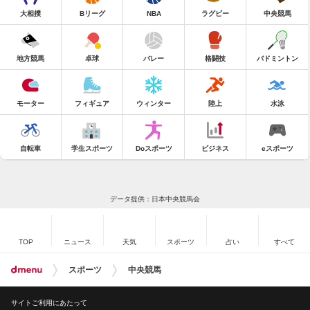
大相撲
Bリーグ
NBA
ラグビー
中央競馬
地方競馬
卓球
バレー
格闘技
バドミントン
モーター
フィギュア
ウィンター
陸上
水泳
自転車
学生スポーツ
Doスポーツ
ビジネス
eスポーツ
データ提供：日本中央競馬会
TOP
ニュース
天気
スポーツ
占い
すべて
スポーツ
中央競馬
サイトご利用にあたって