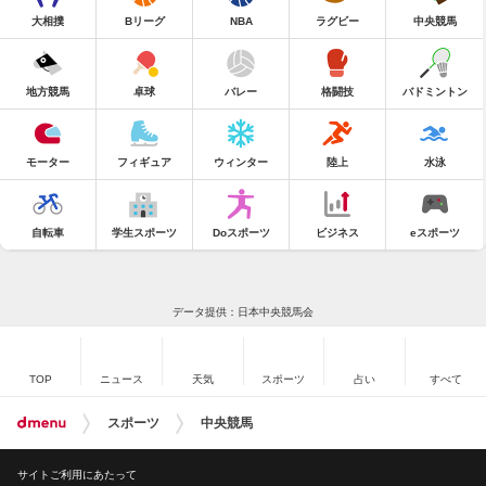
大相撲
Bリーグ
NBA
ラグビー
中央競馬
地方競馬
卓球
バレー
格闘技
バドミントン
モーター
フィギュア
ウィンター
陸上
水泳
自転車
学生スポーツ
Doスポーツ
ビジネス
eスポーツ
データ提供：日本中央競馬会
TOP
ニュース
天気
スポーツ
占い
すべて
スポーツ
中央競馬
サイトご利用にあたって