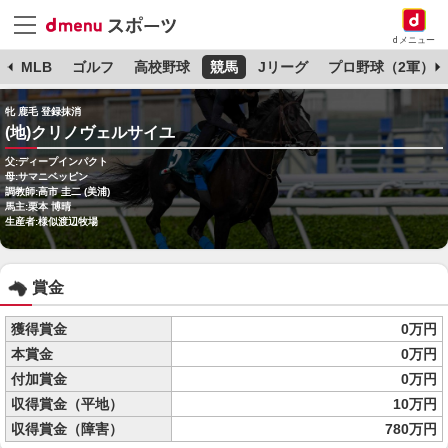
dメニュー
球
MLB
ゴルフ
高校野球
競馬
Jリーグ
プロ野球（2軍）
牝 鹿毛 登録抹消
(地)クリノヴェルサイユ
父:ディープインパクト
母:サマニベッピン
調教師:高市 圭二 (美浦)
馬主:栗本 博晴
生産者:様似渡辺牧場
賞金
獲得賞金
0万円
本賞金
0万円
付加賞金
0万円
収得賞金（平地）
10万円
収得賞金（障害）
780万円