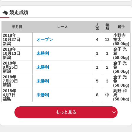
競走成績
人
着
年月日
レース
騎手
気
順
2018年
小野寺
10月27日
オープン
4
12
祐太
新潟
(58.0kg)
2018年
金子 光
10月13日
未勝利
1
1
希
新潟
(58.0kg)
2018年
金子 光
8月25日
未勝利
1
2
希
新潟
(58.0kg)
2018年
金子 光
7月29日
未勝利
5
3
希
新潟
(58.0kg)
2018年
高野 和
4月7日
未勝利
8
中
馬
福島
(58.0kg)
もっと見る