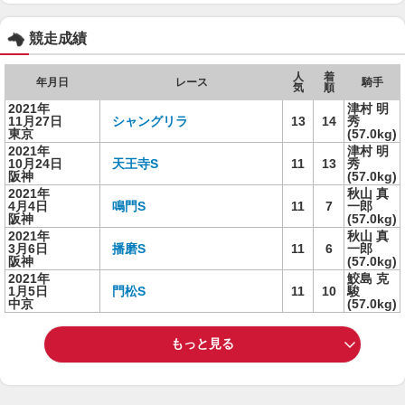
競走成績
人
着
年月日
レース
騎手
気
順
2021年
津村 明
11月27日
シャングリラ
13
14
秀
東京
(57.0kg)
2021年
津村 明
10月24日
天王寺S
11
13
秀
阪神
(57.0kg)
2021年
秋山 真
4月4日
鳴門S
11
7
一郎
阪神
(57.0kg)
2021年
秋山 真
3月6日
播磨S
11
6
一郎
阪神
(57.0kg)
2021年
鮫島 克
1月5日
門松S
11
10
駿
中京
(57.0kg)
もっと見る