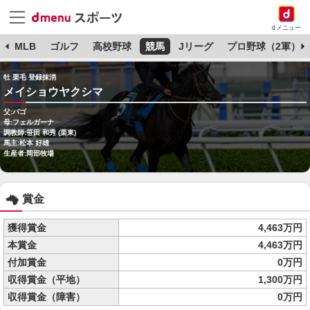
dメニュー
球
MLB
ゴルフ
高校野球
競馬
Jリーグ
プロ野球（2軍）
牡 栗毛 登録抹消
メイショウヤクシマ
父:バゴ
母:フェルガーナ
調教師:笹田 和秀 (栗東)
馬主:松本 好雄
生産者:岡部牧場
賞金
獲得賞金
4,463万円
本賞金
4,463万円
付加賞金
0万円
収得賞金（平地）
1,300万円
収得賞金（障害）
0万円