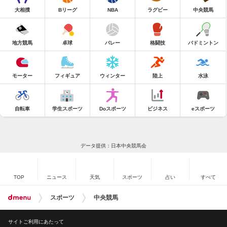
大相撲
Bリーグ
NBA
ラグビー
中央競馬
地方競馬
卓球
バレー
格闘技
バドミントン
モーター
フィギュア
ウィンター
陸上
水泳
自転車
学生スポーツ
Doスポーツ
ビジネス
eスポーツ
データ提供：日本中央競馬会
TOP
ニュース
天気
スポーツ
占い
すべて
スポーツ
中央競馬
サイトご利用にあたって