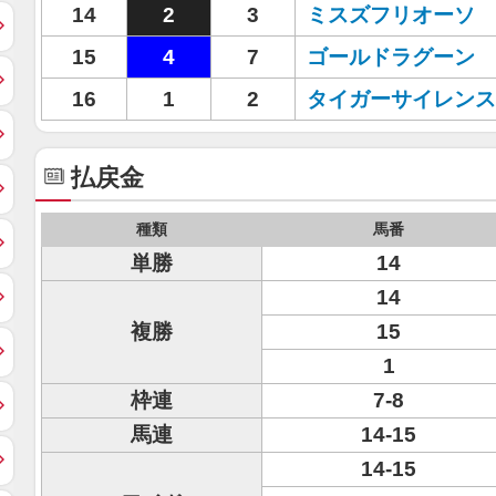
14
2
3
ミスズフリオーソ
15
4
7
ゴールドラグーン
16
1
2
タイガーサイレンス
払戻金
種類
馬番
単勝
14
14
複勝
15
1
枠連
7-8
馬連
14-15
14-15