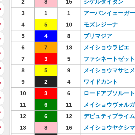
2
8
15
シゲルタイタン
3
1
1
アーバンイェーガー
4
5
10
モズレジーナ
5
4
8
プリマジア
6
7
13
メイショウラビエ
7
3
5
ファシネートゼット
8
5
9
メイショウマサヒメ
9
2
4
ワイドカント
10
3
6
ロードアブソルート
11
6
11
メイショウヴォルガ
12
6
12
デピュティプライム
13
8
16
メイショウヤクシマ