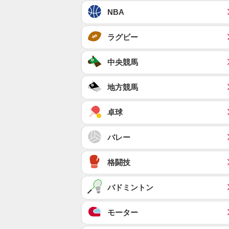
NBA
ラグビー
中央競馬
地方競馬
卓球
バレー
格闘技
バドミントン
モーター