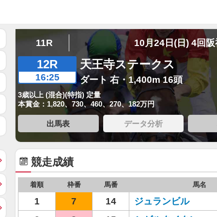
11R
10月24日(日) 4回
12R
天王寺ステークス
16:25
ダート 右・1,400m 16頭
3歳以上 (混合)(特指) 定量
本賞金：1,820、730、460、270、182万円
出馬表
データ分析
競走成績
着順
枠番
馬番
馬名
1
7
14
ジュランビル