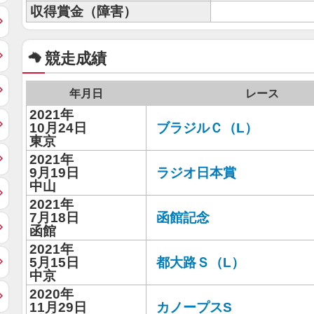
収得賞金（障害）
競走成績
年月日
レース
2021年
10月24日
ブラジルＣ（L）
東京
2021年
9月19日
ラジオ日本賞
中山
2021年
7月18日
函館記念
函館
2021年
5月15日
都大路Ｓ（L）
中京
2020年
11月29日
カノープスS