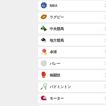
NBA
ラグビー
中央競馬
地方競馬
卓球
バレー
格闘技
バドミントン
モーター