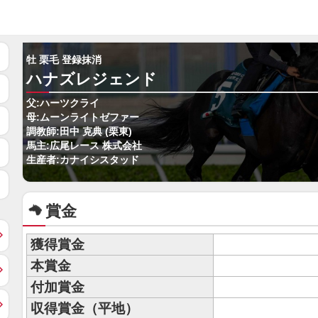
牡 栗毛 登録抹消
ハナズレジェンド
父:ハーツクライ
母:ムーンライトゼファー
調教師:田中 克典 (栗東)
馬主:広尾レース 株式会社
生産者:カナイシスタッド
賞金
獲得賞金
本賞金
付加賞金
収得賞金（平地）