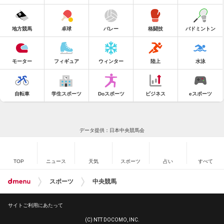
地方競馬
卓球
バレー
格闘技
バドミントン
モーター
フィギュア
ウィンター
陸上
水泳
自転車
学生スポーツ
Doスポーツ
ビジネス
eスポーツ
データ提供：日本中央競馬会
TOP
ニュース
天気
スポーツ
占い
すべて
スポーツ
中央競馬
サイトご利用にあたって
(C) NTT DOCOMO, INC.