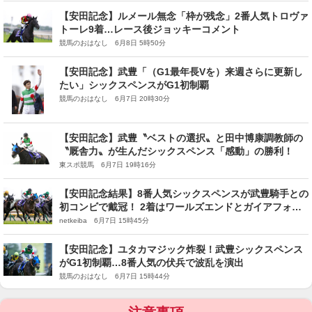
【安田記念】ルメール無念「枠が残念」2番人気トロヴァ
トーレ9着…レース後ジョッキーコメント
競馬のおはなし 6月8日 5時50分
【安田記念】武豊「（G1最年長Vを）来週さらに更新し
たい」シックスペンスがG1初制覇
競馬のおはなし 6月7日 20時30分
【安田記念】武豊〝ベストの選択〟と田中博康調教師の
〝厩舎力〟が生んだシックスペンス「感動」の勝利！
東スポ競馬 6月7日 19時16分
【安田記念結果】8番人気シックスペンスが武豊騎手との
初コンビで戴冠！ 2着はワールズエンドとガイアフォー
スの同着
netkeiba 6月7日 15時45分
【安田記念】ユタカマジック炸裂！武豊シックスペンス
がG1初制覇…8番人気の伏兵で波乱を演出
競馬のおはなし 6月7日 15時44分