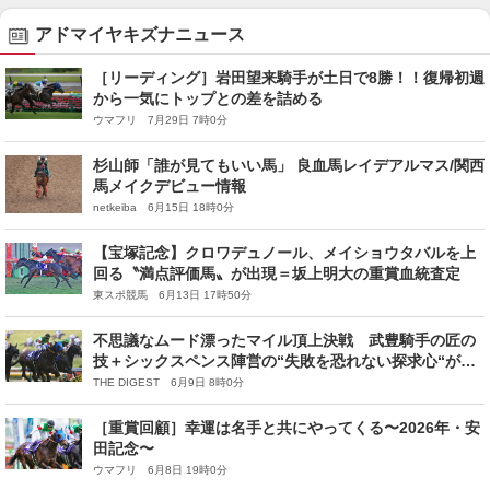
アドマイヤキズナニュース
［リーディング］岩田望来騎手が土日で8勝！！復帰初週
から一気にトップとの差を詰める
ウマフリ 7月29日 7時0分
杉山師「誰が見てもいい馬」 良血馬レイデアルマス/関西
馬メイクデビュー情報
netkeiba 6月15日 18時0分
【宝塚記念】クロワデュノール、メイショウタバルを上
回る〝満点評価馬〟が出現＝坂上明大の重賞血統査定
東スポ競馬 6月13日 17時50分
不思議なムード漂ったマイル頂上決戦 武豊騎手の匠の
技＋シックスペンス陣営の“失敗を恐れない探求心“が戴
冠手繰り寄せる【安田記念】
THE DIGEST 6月9日 8時0分
［重賞回顧］幸運は名手と共にやってくる〜2026年・安
田記念〜
ウマフリ 6月8日 19時0分