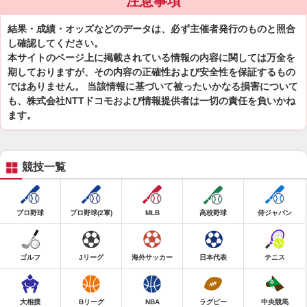
注意事項
結果・成績・オッズなどのデータは、必ず主催者発行のものと照合
し確認してください。
本サイトのページ上に掲載されている情報の内容に関しては万全を
期しておりますが、その内容の正確性および安全性を保証するもの
ではありません。 当該情報に基づいて被ったいかなる損害について
も、株式会社NTTドコモおよび情報提供者は一切の責任を負いかね
ます。
競技一覧
プロ野球
プロ野球(2軍)
MLB
高校野球
侍ジャパン
ゴルフ
Jリーグ
海外サッカー
日本代表
テニス
大相撲
Bリーグ
NBA
ラグビー
中央競馬