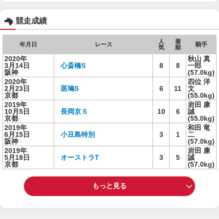
競走成績
人
着
年月日
レース
騎手
気
順
2020年
秋山 真
3月14日
心斎橋S
8
8
一郎
阪神
(57.0kg)
2020年
四位 洋
2月23日
斑鳩S
6
11
文
京都
(55.0kg)
2019年
岩田 康
10月5日
長岡京Ｓ
10
6
誠
京都
(55.0kg)
2019年
和田 竜
6月15日
小豆島特別
3
1
二
阪神
(57.0kg)
2019年
岩田 康
5月18日
オーストラT
3
5
誠
京都
(57.0kg)
もっと見る