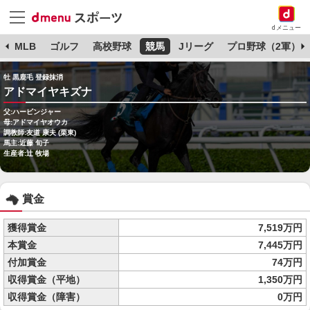
dメニュー
球
MLB
ゴルフ
高校野球
競馬
Jリーグ
プロ野球（2軍）
牡 黒鹿毛 登録抹消
アドマイヤキズナ
父:ハービンジャー
母:アドマイヤオウカ
調教師:友道 康夫 (栗東)
馬主:近藤 旬子
生産者:辻 牧場
賞金
獲得賞金
7,519万円
本賞金
7,445万円
付加賞金
74万円
収得賞金（平地）
1,350万円
収得賞金（障害）
0万円