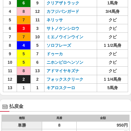
3
6
9
クリアザトラック
1馬身
4
8
12
カフジバンガード
3/4馬身
5
7
11
ネリッサ
クビ
6
3
3
サトノケンシロウ
クビ
7
7
10
ミエノウインウイン
クビ
8
4
5
ソロフレーズ
1 1/2馬身
9
5
7
ドゥーカ
クビ
10
5
6
ニホンピロヘンソン
クビ
11
8
13
アドマイヤキズナ
クビ
12
2
2
フォックスクリーク
1 1/4馬身
13
1
1
キアロスクーロ
5馬身
払戻金
種類
馬番
金額
単勝
8
950円