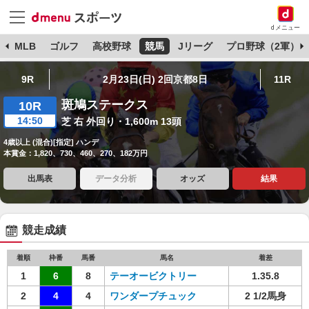
dメニュー
球
MLB
ゴルフ
高校野球
競馬
Jリーグ
プロ野球（2軍）
9R
2月23日(日) 2回京都8日
11R
斑鳩ステークス
10R
14:50
芝 右 外回り・1,600m 13頭
4歳以上 (混合)[指定] ハンデ
本賞金：1,820、730、460、270、182万円
出馬表
データ分析
オッズ
結果
競走成績
着順
枠番
馬番
馬名
着差
1
6
8
テーオービクトリー
1.35.8
2
4
4
ワンダープチュック
2 1/2馬身