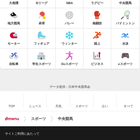
大相撲
Bリーグ
NBA
ラグビー
中央競馬
地方競馬
卓球
バレー
格闘技
バドミントン
モーター
フィギュア
ウィンター
陸上
水泳
自転車
学生スポーツ
Doスポーツ
ビジネス
eスポーツ
データ提供：日本中央競馬会
TOP
ニュース
天気
スポーツ
占い
すべて
スポーツ
中央競馬
サイトご利用にあたって