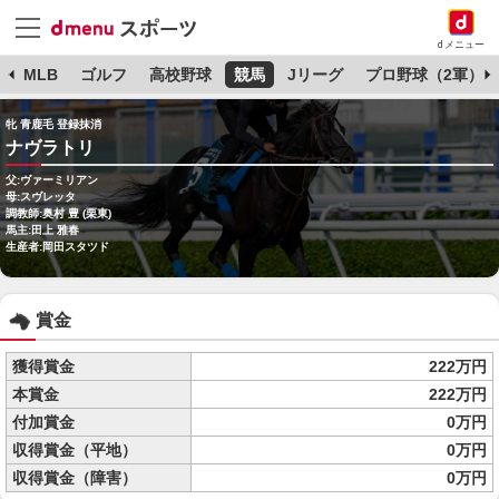
dメニュー
球
MLB
ゴルフ
高校野球
競馬
Jリーグ
プロ野球（2軍）
牝 青鹿毛 登録抹消
ナヴラトリ
父:ヴァーミリアン
母:スヴレッタ
調教師:奥村 豊 (栗東)
馬主:田上 雅春
生産者:岡田スタツド
賞金
獲得賞金
222万円
本賞金
222万円
付加賞金
0万円
収得賞金（平地）
0万円
収得賞金（障害）
0万円