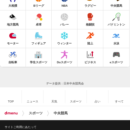
大相撲
Bリーグ
NBA
ラグビー
中央競馬
地方競馬
卓球
バレー
格闘技
バドミントン
モーター
フィギュア
ウィンター
陸上
水泳
自転車
学生スポーツ
Doスポーツ
ビジネス
eスポーツ
データ提供：日本中央競馬会
TOP
ニュース
天気
スポーツ
占い
すべて
スポーツ
中央競馬
サイトご利用にあたって