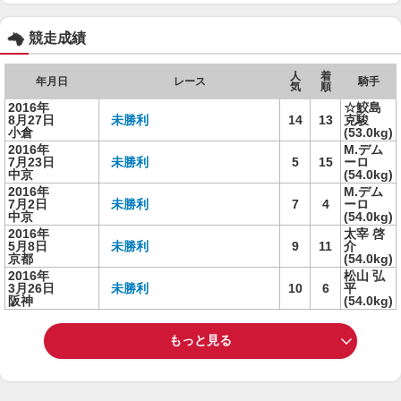
競走成績
人
着
年月日
レース
騎手
気
順
2016年
☆鮫島
8月27日
未勝利
14
13
克駿
小倉
(53.0kg)
2016年
M.デム
7月23日
未勝利
5
15
ーロ
中京
(54.0kg)
2016年
M.デム
7月2日
未勝利
7
4
ーロ
中京
(54.0kg)
2016年
太宰 啓
5月8日
未勝利
9
11
介
京都
(54.0kg)
2016年
松山 弘
3月26日
未勝利
10
6
平
阪神
(54.0kg)
もっと見る