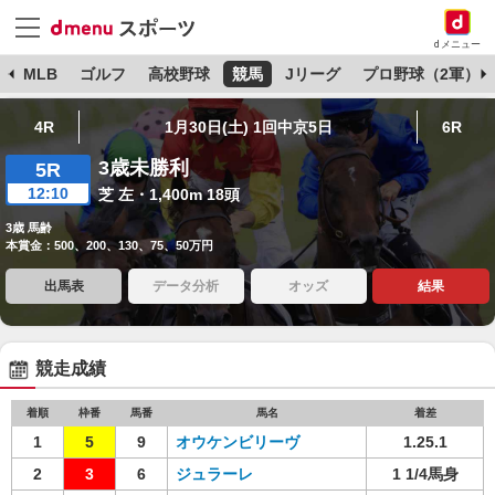
dメニュー
球
MLB
ゴルフ
高校野球
競馬
Jリーグ
プロ野球（2軍）
4R
1月30日(土) 1回中京5日
6R
3歳未勝利
5R
12:10
芝 左・1,400m 18頭
3歳 馬齢
本賞金：500、200、130、75、50万円
出馬表
データ分析
オッズ
結果
競走成績
着順
枠番
馬番
馬名
着差
1
5
9
オウケンビリーヴ
1.25.1
2
3
6
ジュラーレ
1 1/4馬身