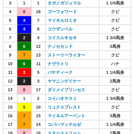
3
1
1
タガノガジュマル
1 1/4馬身
4
8
18
ゴーフォワード
クビ
5
4
7
マイネルロミオ
クビ
6
4
8
コウザンベル
クビ
7
2
4
コイスルキセキ
1 3/4馬身
8
6
12
ナノセカンド
3馬身
9
7
13
ストーリーライター
クビ
10
6
11
ナヴラトリ
ハナ
11
3
5
パテティーク
1 1/4馬身
12
2
3
ヤマニンゲイナー
2馬身
13
8
17
ダイメイプリンセス
クビ
14
1
2
コイハオヤスミ
1 3/4馬身
15
5
10
リュクスプレスト
クビ
16
7
15
マイネルアーベント
3馬身
17
7
14
コパハマッテルゼ
1 1/4馬身
18
8
16
スターストリーム
7馬身