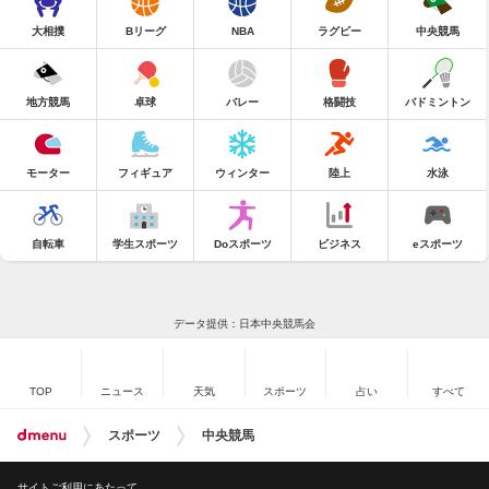
大相撲
Bリーグ
NBA
ラグビー
中央競馬
地方競馬
卓球
バレー
格闘技
バドミントン
モーター
フィギュア
ウィンター
陸上
水泳
自転車
学生スポーツ
Doスポーツ
ビジネス
eスポーツ
データ提供：日本中央競馬会
TOP
ニュース
天気
スポーツ
占い
すべて
スポーツ
中央競馬
サイトご利用にあたって