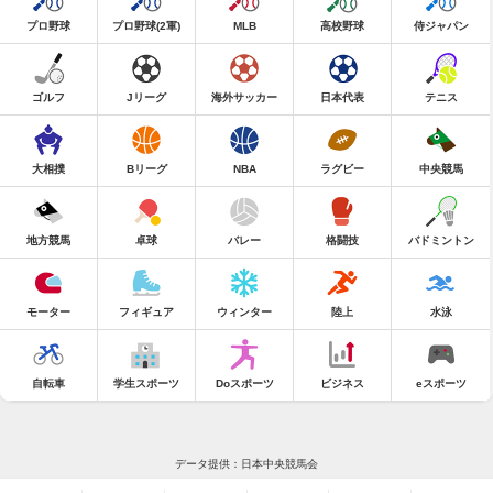
プロ野球
プロ野球(2軍)
MLB
高校野球
侍ジャパン
ゴルフ
Jリーグ
海外サッカー
日本代表
テニス
大相撲
Bリーグ
NBA
ラグビー
中央競馬
地方競馬
卓球
バレー
格闘技
バドミントン
モーター
フィギュア
ウィンター
陸上
水泳
自転車
学生スポーツ
Doスポーツ
ビジネス
eスポーツ
データ提供：日本中央競馬会