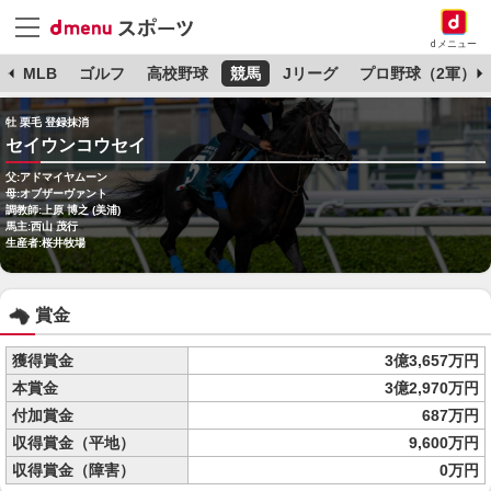
dメニュー
球
MLB
ゴルフ
高校野球
競馬
Jリーグ
プロ野球（2軍）
牡 栗毛 登録抹消
セイウンコウセイ
父:アドマイヤムーン
母:オブザーヴァント
調教師:上原 博之 (美浦)
馬主:西山 茂行
生産者:桜井牧場
賞金
獲得賞金
3億3,657万円
本賞金
3億2,970万円
付加賞金
687万円
収得賞金（平地）
9,600万円
収得賞金（障害）
0万円