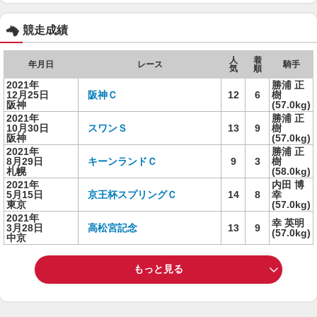
競走成績
人
着
年月日
レース
騎手
気
順
2021年
勝浦 正
12月25日
阪神Ｃ
12
6
樹
阪神
(57.0kg)
2021年
勝浦 正
10月30日
スワンＳ
13
9
樹
阪神
(57.0kg)
2021年
勝浦 正
8月29日
キーンランドＣ
9
3
樹
札幌
(58.0kg)
2021年
内田 博
5月15日
京王杯スプリングＣ
14
8
幸
東京
(57.0kg)
2021年
幸 英明
3月28日
高松宮記念
13
9
(57.0kg)
中京
もっと見る