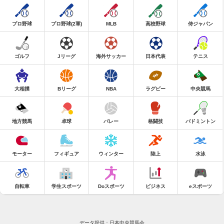
プロ野球
プロ野球(2軍)
MLB
高校野球
侍ジャパン
ゴルフ
Jリーグ
海外サッカー
日本代表
テニス
大相撲
Bリーグ
NBA
ラグビー
中央競馬
地方競馬
卓球
バレー
格闘技
バドミントン
モーター
フィギュア
ウィンター
陸上
水泳
自転車
学生スポーツ
Doスポーツ
ビジネス
eスポーツ
データ提供：日本中央競馬会