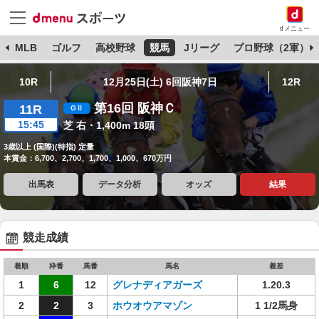
dメニュー
球
MLB
ゴルフ
高校野球
競馬
Jリーグ
プロ野球（2軍）
10R
12月25日(土) 6回阪神7日
12R
第16回 阪神Ｃ
11R
15:45
芝 右・1,400m 18頭
3歳以上 (国際)(特指) 定量
本賞金：6,700、2,700、1,700、1,000、670万円
出馬表
データ分析
オッズ
結果
競走成績
着順
枠番
馬番
馬名
着差
1
6
12
グレナディアガーズ
1.20.3
2
2
3
ホウオウアマゾン
1 1/2馬身