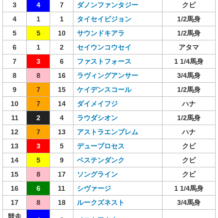
3
4
7
ダノンファンタジー
クビ
4
1
1
タイセイビジョン
1/2馬身
5
5
10
サウンドキアラ
1/2馬身
6
1
2
セイウンコウセイ
アタマ
7
3
6
ファストフォース
1 1/4馬身
8
8
16
ラヴィングアンサー
3/4馬身
9
7
15
ケイデンスコール
1/2馬身
10
7
14
ダイメイフジ
ハナ
11
2
4
ラウダシオン
1/2馬身
12
7
13
アストラエンブレム
ハナ
13
3
5
デュープロセス
クビ
14
5
9
ベステンダンク
クビ
15
8
17
ソングライン
クビ
16
6
11
シヴァージ
1 1/4馬身
17
8
18
ルークズネスト
3/4馬身
競走