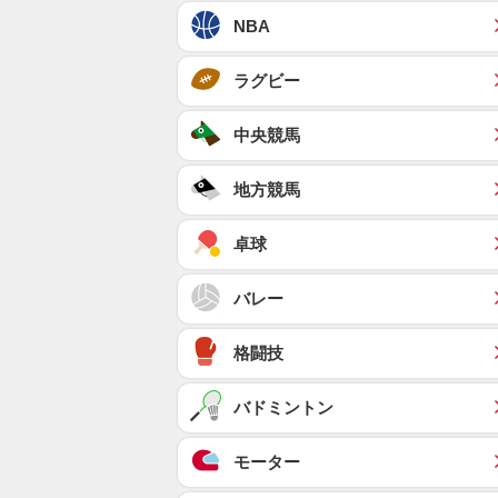
NBA
ラグビー
中央競馬
地方競馬
卓球
バレー
格闘技
バドミントン
モーター