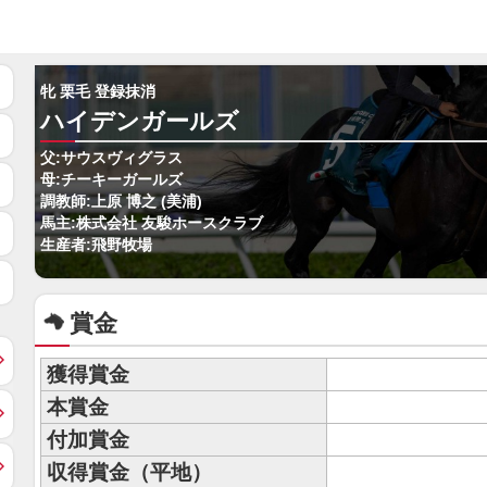
牝 栗毛 登録抹消
ハイデンガールズ
父:サウスヴィグラス
母:チーキーガールズ
調教師:上原 博之 (美浦)
馬主:株式会社 友駿ホースクラブ
生産者:飛野牧場
賞金
獲得賞金
本賞金
付加賞金
収得賞金（平地）