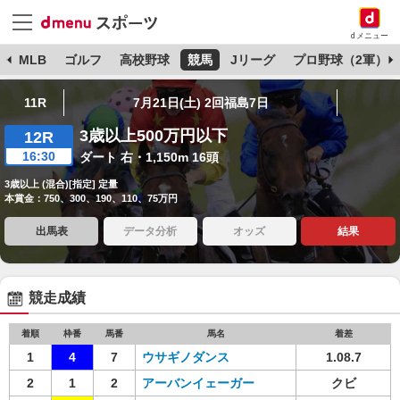
dメニュー
球
MLB
ゴルフ
高校野球
競馬
Jリーグ
プロ野球（2軍）
11R
7月21日(土) 2回福島7日
3歳以上500万円以下
12R
16:30
ダート 右・1,150m 16頭
3歳以上 (混合)[指定] 定量
本賞金：750、300、190、110、75万円
出馬表
データ分析
オッズ
結果
競走成績
着順
枠番
馬番
馬名
着差
1
4
7
ウサギノダンス
1.08.7
2
1
2
アーバンイェーガー
クビ