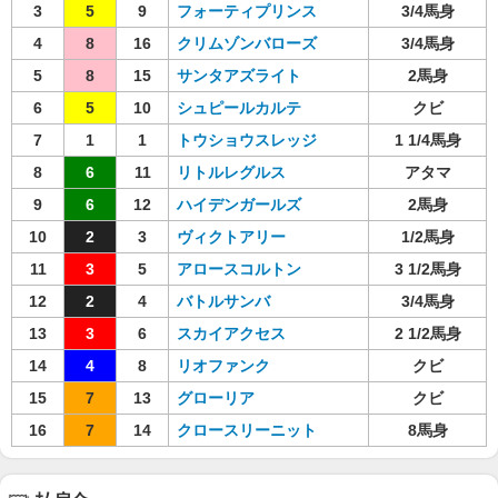
3
5
9
フォーティプリンス
3/4馬身
4
8
16
クリムゾンバローズ
3/4馬身
5
8
15
サンタアズライト
2馬身
6
5
10
シュピールカルテ
クビ
7
1
1
トウショウスレッジ
1 1/4馬身
8
6
11
リトルレグルス
アタマ
9
6
12
ハイデンガールズ
2馬身
10
2
3
ヴィクトアリー
1/2馬身
11
3
5
アロースコルトン
3 1/2馬身
12
2
4
バトルサンバ
3/4馬身
13
3
6
スカイアクセス
2 1/2馬身
14
4
8
リオファンク
クビ
15
7
13
グローリア
クビ
16
7
14
クロースリーニット
8馬身