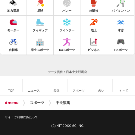
地方競馬
卓球
バレー
格闘技
バドミントン
モーター
フィギュア
ウィンター
陸上
水泳
自転車
学生スポーツ
Doスポーツ
ビジネス
eスポーツ
データ提供：日本中央競馬会
TOP
ニュース
天気
スポーツ
占い
すべて
スポーツ
中央競馬
サイトご利用にあたって
(C) NTT DOCOMO, INC.