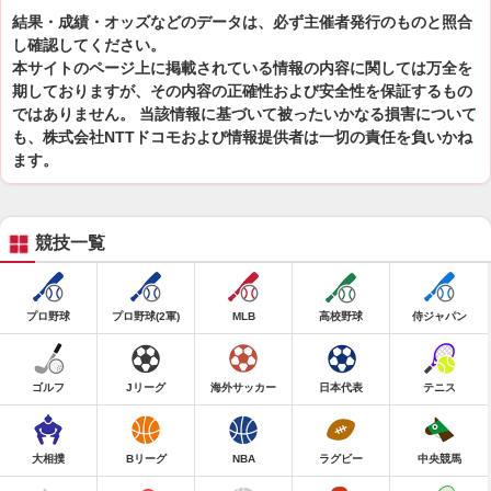
結果・成績・オッズなどのデータは、必ず主催者発行のものと照合
し確認してください。
本サイトのページ上に掲載されている情報の内容に関しては万全を
期しておりますが、その内容の正確性および安全性を保証するもの
ではありません。 当該情報に基づいて被ったいかなる損害について
も、株式会社NTTドコモおよび情報提供者は一切の責任を負いかね
ます。
競技一覧
プロ野球
プロ野球(2軍)
MLB
高校野球
侍ジャパン
ゴルフ
Jリーグ
海外サッカー
日本代表
テニス
大相撲
Bリーグ
NBA
ラグビー
中央競馬