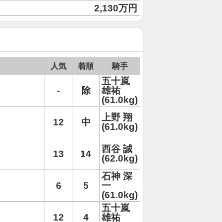
2,130万円
人気
着順
騎手
五十嵐
-
除
雄祐
(61.0kg)
上野 翔
12
中
(61.0kg)
西谷 誠
13
14
(62.0kg)
石神 深
6
5
一
(61.0kg)
五十嵐
12
4
雄祐