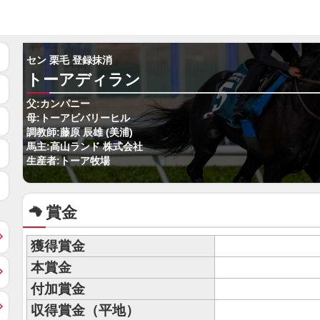
セン 栗毛 登録抹消
トーアディラン
父:カンパニー
母:トーアビバリーヒル
調教師:藤原 辰雄 (美浦)
馬主:高山ランド 株式会社
生産者:トーア牧場
賞金
獲得賞金
本賞金
付加賞金
収得賞金（平地）