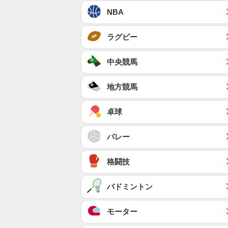
NBA
ラグビー
中央競馬
地方競馬
卓球
バレー
格闘技
バドミントン
モーター