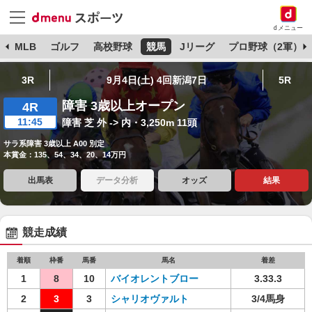
dメニュー
球
MLB
ゴルフ
高校野球
競馬
Jリーグ
プロ野球（2軍）
3R
9月4日(土) 4回新潟7日
5R
障害 3歳以上オープン
4R
11:45
障害 芝 外 -> 内・3,250m 11頭
サラ系障害 3歳以上 A00 別定
本賞金：135、54、34、20、14万円
出馬表
データ分析
オッズ
結果
競走成績
着順
枠番
馬番
馬名
着差
1
8
10
バイオレントブロー
3.33.3
2
3
3
シャリオヴァルト
3/4馬身