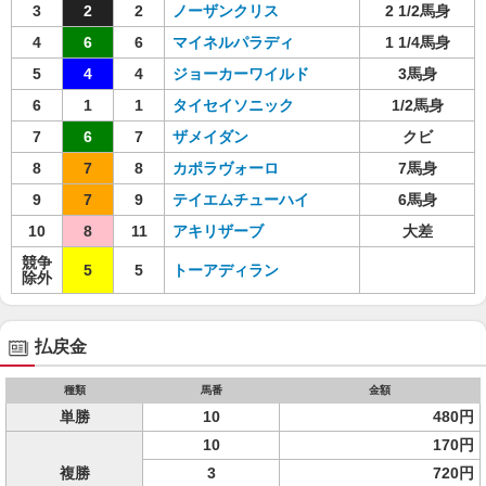
3
2
2
ノーザンクリス
2 1/2馬身
4
6
6
マイネルパラディ
1 1/4馬身
5
4
4
ジョーカーワイルド
3馬身
6
1
1
タイセイソニック
1/2馬身
7
6
7
ザメイダン
クビ
8
7
8
カポラヴォーロ
7馬身
9
7
9
テイエムチューハイ
6馬身
10
8
11
アキリザーブ
大差
競争
5
5
トーアディラン
除外
払戻金
種類
馬番
金額
単勝
10
480円
10
170円
複勝
3
720円