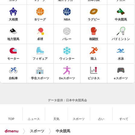
大相撲
Bリーグ
NBA
ラグビー
中央競馬
地方競馬
卓球
バレー
格闘技
バドミントン
モーター
フィギュア
ウィンター
陸上
水泳
自転車
学生スポーツ
Doスポーツ
ビジネス
eスポーツ
データ提供：日本中央競馬会
TOP
ニュース
天気
スポーツ
占い
すべて
スポーツ
中央競馬