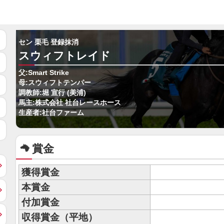
セン 栗毛 登録抹消
スウィフトレイド
父:Smart Strike
母:スウィフトテンパー
調教師:堀 宣行 (美浦)
馬主:株式会社 社台レースホース
生産者:社台ファーム
賞金
獲得賞金
本賞金
付加賞金
収得賞金（平地）