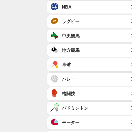
NBA
ラグビー
中央競馬
地方競馬
卓球
バレー
格闘技
バドミントン
モーター