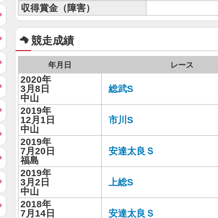
収得賞金（障害）
競走成績
年月日
レース
2020年
3月8日
総武S
中山
2019年
12月1日
市川S
中山
2019年
7月20日
安達太良Ｓ
福島
2019年
3月2日
上総S
中山
2018年
7月14日
安達太良Ｓ