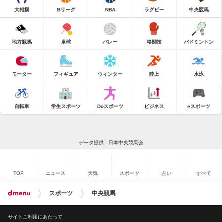
大相撲
Bリーグ
NBA
ラグビー
中央競馬
地方競馬
卓球
バレー
格闘技
バドミントン
モーター
フィギュア
ウィンター
陸上
水泳
自転車
学生スポーツ
Doスポーツ
ビジネス
eスポーツ
データ提供：日本中央競馬会
TOP
ニュース
天気
スポーツ
占い
すべて
スポーツ
中央競馬
サイトご利用にあたって