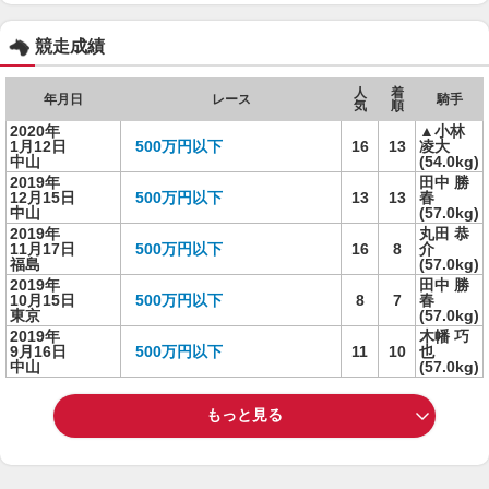
競走成績
人
着
年月日
レース
騎手
気
順
2020年
▲小林
1月12日
500万円以下
16
13
凌大
中山
(54.0kg)
2019年
田中 勝
12月15日
500万円以下
13
13
春
中山
(57.0kg)
2019年
丸田 恭
11月17日
500万円以下
16
8
介
福島
(57.0kg)
2019年
田中 勝
10月15日
500万円以下
8
7
春
東京
(57.0kg)
2019年
木幡 巧
9月16日
500万円以下
11
10
也
中山
(57.0kg)
もっと見る