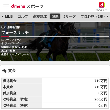
dメニュー
球
MLB
ゴルフ
高校野球
競馬
Jリーグ
プロ野球（2軍）
牡13 黒鹿毛 現役
フォースリッチ
父:ワークフォース
母:ヴァイスハイト
調教師:小笠 倫弘 (美浦)
馬主:宇田 豊
生産者:ノーザンファーム
賞金
獲得賞金
710万円
本賞金
710万円
付加賞金
0万円
収得賞金（平地）
200万円
収得賞金（障害）
0万円