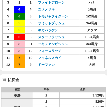
3
1
1
ファイトアローン
ハナ
4
4
4
ユメノサキ
5馬身
5
6
8
トモジャタイクーン
1/2馬身
6
5
6
サミットプッシュ
3/4馬身
7
5
5
ギガバッケン
アタマ
8
3
3
スターフラッシュ
1 3/4馬身
9
8
11
ユキノアンビシャス
3/4馬身
10
8
12
フォースリッチ
1 3/4馬身
11
7
10
マイネルスカイ
5馬身
12
7
9
ドーファン
大差
払戻金
種類
馬番
金額
単勝
2
3,520円
2
820円