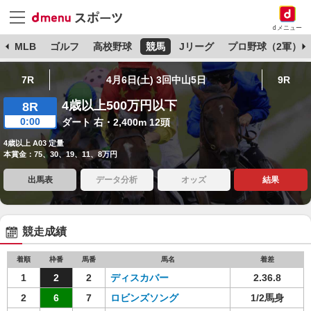
dメニュー
球
MLB
ゴルフ
高校野球
競馬
Jリーグ
プロ野球（2軍）
7R
4月6日(土) 3回中山5日
9R
4歳以上500万円以下
8R
0:00
ダート 右・2,400m 12頭
4歳以上 A03 定量
本賞金：75、30、19、11、8万円
出馬表
データ分析
オッズ
結果
競走成績
着順
枠番
馬番
馬名
着差
1
2
2
ディスカバー
2.36.8
2
6
7
ロビンズソング
1/2馬身