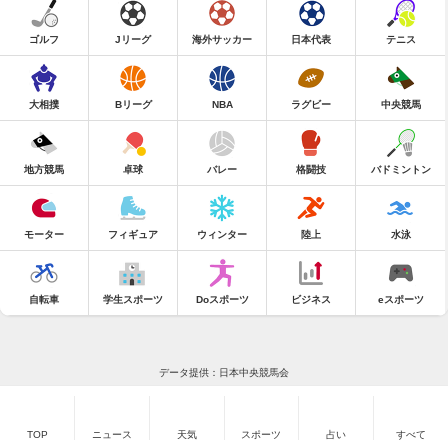
ゴルフ
Jリーグ
海外サッカー
日本代表
テニス
大相撲
Bリーグ
NBA
ラグビー
中央競馬
地方競馬
卓球
バレー
格闘技
バドミントン
モーター
フィギュア
ウィンター
陸上
水泳
自転車
学生スポーツ
Doスポーツ
ビジネス
eスポーツ
データ提供：日本中央競馬会
TOP
ニュース
天気
スポーツ
占い
すべて