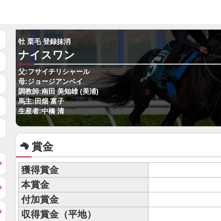
牡 栗毛 登録抹消
ナイスワン
父:フサイチリシャール
母:ジョージアンベイ
調教師:南田 美知雄 (美浦)
馬主:田畑 富子
生産者:中橋 清
賞金
獲得賞金
本賞金
付加賞金
収得賞金（平地）