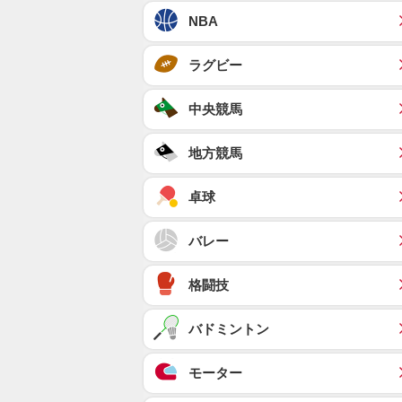
NBA
ラグビー
中央競馬
地方競馬
卓球
バレー
格闘技
バドミントン
モーター