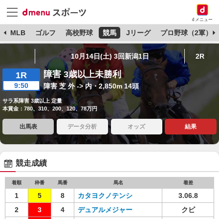
dメニュー
球
MLB
ゴルフ
高校野球
競馬
Jリーグ
プロ野球（2軍）
10月14日(土) 3回新潟1日
2R
障害 3歳以上未勝利
1R
9:50
障害 芝 外 -> 内・2,850m 14頭
サラ系障害 3歳以上 定量
本賞金：780、310、200、120、78万円
出馬表
データ分析
オッズ
結果
競走成績
着順
枠番
馬番
馬名
着差
1
5
8
カタヨクノテンシ
3.06.8
2
3
4
デュアルメジャー
クビ