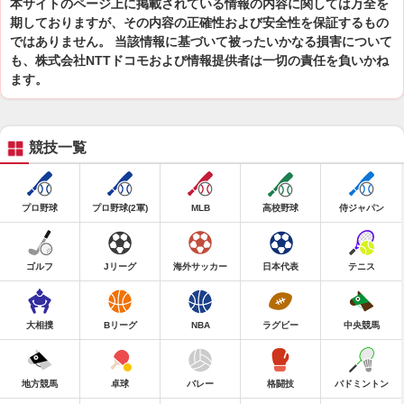
本サイトのページ上に掲載されている情報の内容に関しては万全を
期しておりますが、その内容の正確性および安全性を保証するもの
ではありません。 当該情報に基づいて被ったいかなる損害について
も、株式会社NTTドコモおよび情報提供者は一切の責任を負いかね
ます。
競技一覧
プロ野球
プロ野球(2軍)
MLB
高校野球
侍ジャパン
ゴルフ
Jリーグ
海外サッカー
日本代表
テニス
大相撲
Bリーグ
NBA
ラグビー
中央競馬
地方競馬
卓球
バレー
格闘技
バドミントン