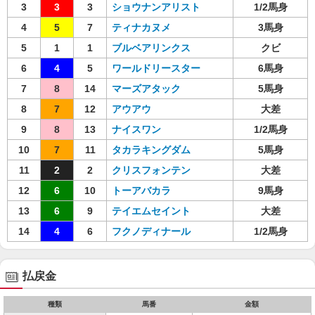
3
3
3
ショウナンアリスト
1/2馬身
4
5
7
ティナカヌメ
3馬身
5
1
1
ブルベアリンクス
クビ
6
4
5
ワールドリースター
6馬身
7
8
14
マーズアタック
5馬身
8
7
12
アウアウ
大差
9
8
13
ナイスワン
1/2馬身
10
7
11
タカラキングダム
5馬身
11
2
2
クリスフォンテン
大差
12
6
10
トーアバカラ
9馬身
13
6
9
テイエムセイント
大差
14
4
6
フクノディナール
1/2馬身
払戻金
種類
馬番
金額