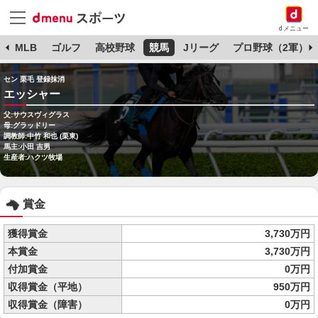
dメニュー
球
MLB
ゴルフ
高校野球
競馬
Jリーグ
プロ野球（2軍）
セン 栗毛 登録抹消
エッシャー
父:サウスヴィグラス
母:グラッドリー
調教師:中竹 和也 (栗東)
馬主:小田 吉男
生産者:ハクツ牧場
賞金
獲得賞金
3,730万円
本賞金
3,730万円
付加賞金
0万円
収得賞金（平地）
950万円
収得賞金（障害）
0万円