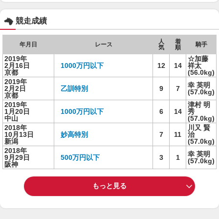
競走成績
人
着
年月日
レース
騎手
気
順
2019年
☆加藤
2月16日
1000万円以下
12
14
祥太
京都
(56.0kg)
2019年
幸 英明
2月2日
乙訓特別
9
7
(57.0kg)
京都
2019年
津村 明
1月20日
1000万円以下
6
14
秀
中山
(57.0kg)
2018年
川又 賢
10月13日
妙高特別
7
11
治
新潟
(57.0kg)
2018年
幸 英明
9月29日
500万円以下
3
1
(57.0kg)
阪神
もっと見る