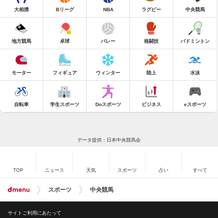
大相撲
Bリーグ
NBA
ラグビー
中央競馬
地方競馬
卓球
バレー
格闘技
バドミントン
モーター
フィギュア
ウィンター
陸上
水泳
自転車
学生スポーツ
Doスポーツ
ビジネス
eスポーツ
データ提供：日本中央競馬会
TOP
ニュース
天気
スポーツ
占い
すべて
スポーツ
中央競馬
サイトご利用にあたって