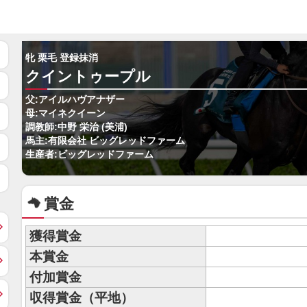
牝 栗毛 登録抹消
クイントゥープル
父:アイルハヴアナザー
母:マイネクイーン
調教師:中野 栄治 (美浦)
馬主:有限会社 ビッグレッドファーム
生産者:ビッグレッドファーム
賞金
獲得賞金
本賞金
付加賞金
収得賞金（平地）