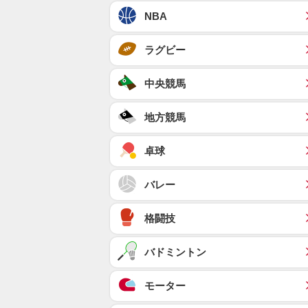
NBA
ラグビー
中央競馬
地方競馬
卓球
バレー
格闘技
バドミントン
モーター