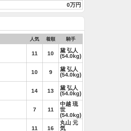
0万円
人気
着順
騎手
黛 弘人
11
10
(54.0kg)
黛 弘人
10
9
(54.0kg)
黛 弘人
14
13
(54.0kg)
中越 琉
7
11
世
(54.0kg)
丸山 元
11
16
気