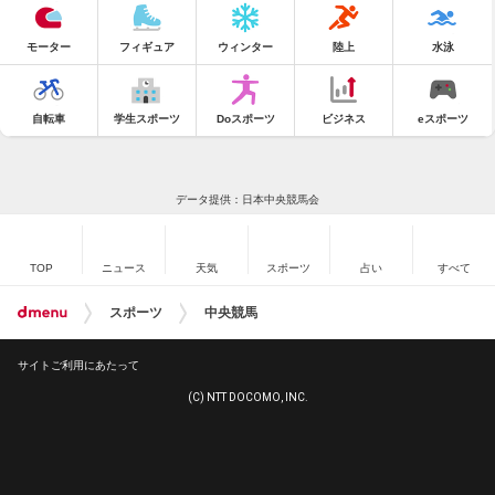
モーター
フィギュア
ウィンター
陸上
水泳
自転車
学生スポーツ
Doスポーツ
ビジネス
eスポーツ
データ提供：日本中央競馬会
TOP
ニュース
天気
スポーツ
占い
すべて
スポーツ
中央競馬
サイトご利用にあたって
(C) NTT DOCOMO, INC.