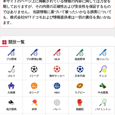
本サイトのページ上に掲載されている情報の内容に関しては万全を
期しておりますが、その内容の正確性および安全性を保証するもの
ではありません。 当該情報に基づいて被ったいかなる損害について
も、株式会社NTTドコモおよび情報提供者は一切の責任を負いかね
ます。
競技一覧
プロ野球
プロ野球(2軍)
MLB
高校野球
侍ジャパン
ゴルフ
Jリーグ
海外サッカー
日本代表
テニス
大相撲
Bリーグ
NBA
ラグビー
中央競馬
地方競馬
卓球
バレー
格闘技
バドミントン