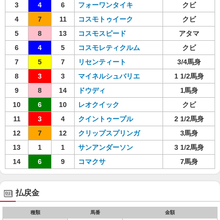
3
4
6
フォーワンタイキ
クビ
4
7
11
コスモトゥイーク
クビ
5
8
13
コスモスピード
アタマ
6
4
5
コスモレティクルム
クビ
7
5
7
リセンティート
3/4馬身
8
3
3
マイネルシュバリエ
1 1/2馬身
9
8
14
ドウディ
1馬身
10
6
10
レオクイック
クビ
11
3
4
クイントゥープル
2 1/2馬身
12
7
12
クリップスプリンガ
3馬身
13
1
1
サンアンダーソン
3 1/2馬身
14
6
9
コマクサ
7馬身
払戻金
種類
馬番
金額