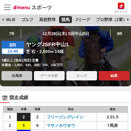
dメニュー
球
MLB
ゴルフ
高校野球
競馬
Jリーグ
プロ野球（2軍）
7R
12月28日(木) 5回中山9日
9R
ヤングJSFR中山1
8R
13:40
芝 右・2,000m 14頭
3歳以上 (混合)[指定] 定量
本賞金：1,050、420、260、160、105万円
出馬表
データ分析
オッズ
結果
競走成績
着順
枠番
馬番
馬名
着差
1
2
2
フリージングレイン
2.01.5
2
5
8
マサノホウオウ
7馬身