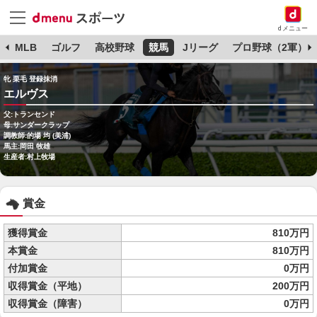
dメニュー
球
MLB
ゴルフ
高校野球
競馬
Jリーグ
プロ野球（2軍）
牝 栗毛 登録抹消
エルヴス
父:トランセンド
母:サンダークラップ
調教師:的場 均 (美浦)
馬主:岡田 牧雄
生産者:村上牧場
賞金
獲得賞金
810万円
本賞金
810万円
付加賞金
0万円
収得賞金（平地）
200万円
収得賞金（障害）
0万円