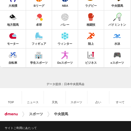
大相撲
Bリーグ
NBA
ラグビー
中央競馬
地方競馬
卓球
バレー
格闘技
バドミントン
モーター
フィギュア
ウィンター
陸上
水泳
自転車
学生スポーツ
Doスポーツ
ビジネス
eスポーツ
データ提供：日本中央競馬会
TOP
ニュース
天気
スポーツ
占い
すべて
スポーツ
中央競馬
サイトご利用にあたって