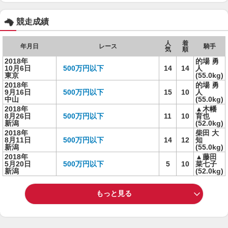
競走成績
人
着
年月日
レース
騎手
気
順
2018年
的場 勇
10月6日
500万円以下
14
14
人
東京
(55.0kg)
2018年
的場 勇
9月16日
500万円以下
15
10
人
中山
(55.0kg)
2018年
▲木幡
8月26日
500万円以下
11
10
育也
新潟
(52.0kg)
2018年
柴田 大
8月11日
500万円以下
14
12
知
新潟
(55.0kg)
2018年
▲藤田
5月20日
500万円以下
5
10
菜七子
新潟
(52.0kg)
もっと見る