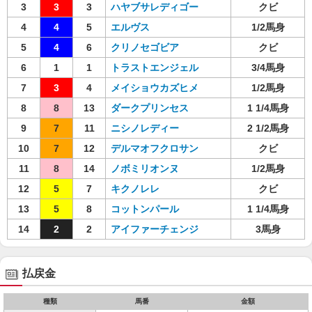
3
3
3
ハヤブサレディゴー
クビ
4
4
5
エルヴス
1/2馬身
5
4
6
クリノセゴビア
クビ
6
1
1
トラストエンジェル
3/4馬身
7
3
4
メイショウカズヒメ
1/2馬身
8
8
13
ダークプリンセス
1 1/4馬身
9
7
11
ニシノレディー
2 1/2馬身
10
7
12
デルマオフクロサン
クビ
11
8
14
ノボミリオンヌ
1/2馬身
12
5
7
キクノレレ
クビ
13
5
8
コットンパール
1 1/4馬身
14
2
2
アイファーチェンジ
3馬身
払戻金
種類
馬番
金額