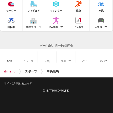
モーター
フィギュア
ウィンター
陸上
水泳
自転車
学生スポーツ
Doスポーツ
ビジネス
eスポーツ
データ提供：日本中央競馬会
TOP
ニュース
天気
スポーツ
占い
すべて
スポーツ
中央競馬
サイトご利用にあたって
(C) NTT DOCOMO, INC.