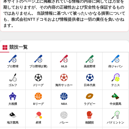
本サイトのページ上に掲載されている情報の内容に関しては万全を
期しておりますが、その内容の正確性および安全性を保証するもの
ではありません。 当該情報に基づいて被ったいかなる損害について
も、株式会社NTTドコモおよび情報提供者は一切の責任を負いかね
ます。
競技一覧
プロ野球
プロ野球(2軍)
MLB
高校野球
侍ジャパン
ゴルフ
Jリーグ
海外サッカー
日本代表
テニス
大相撲
Bリーグ
NBA
ラグビー
中央競馬
地方競馬
卓球
バレー
格闘技
バドミントン