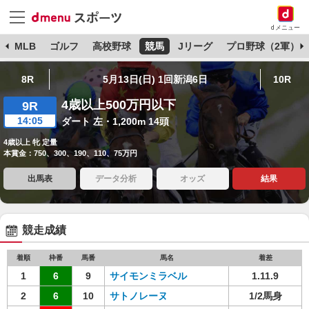
dメニュー
球
MLB
ゴルフ
高校野球
競馬
Jリーグ
プロ野球（2軍）
8R
5月13日(日) 1回新潟6日
10R
4歳以上500万円以下
9R
14:05
ダート 左・1,200m 14頭
4歳以上 牝 定量
本賞金：750、300、190、110、75万円
出馬表
データ分析
オッズ
結果
競走成績
着順
枠番
馬番
馬名
着差
1
6
9
サイモンミラベル
1.11.9
2
6
10
サトノレーヌ
1/2馬身