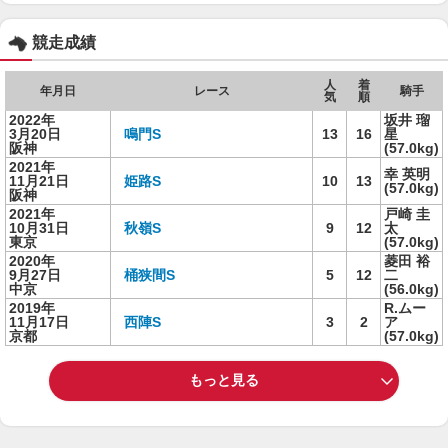
競走成績
人
着
年月日
レース
騎手
気
順
2022年
坂井 瑠
3月20日
鳴門S
13
16
星
阪神
(57.0kg)
2021年
幸 英明
11月21日
姫路S
10
13
(57.0kg)
阪神
2021年
戸崎 圭
10月31日
秋嶺S
9
12
太
東京
(57.0kg)
2020年
菱田 裕
9月27日
桶狭間S
5
12
二
中京
(56.0kg)
2019年
R.ムー
11月17日
西陣S
3
2
ア
京都
(57.0kg)
もっと見る