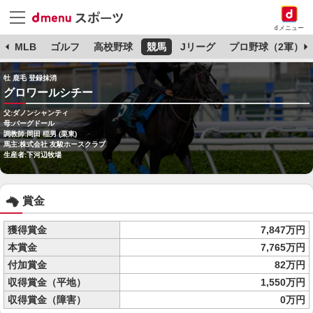
dメニュー
球
MLB
ゴルフ
高校野球
競馬
Jリーグ
プロ野球（2軍）
牡 鹿毛 登録抹消
グロワールシチー
父:ダノンシャンティ
母:バーグドール
調教師:岡田 稲男 (栗東)
馬主:株式会社 友駿ホースクラブ
生産者:下河辺牧場
賞金
獲得賞金
7,847万円
本賞金
7,765万円
付加賞金
82万円
収得賞金（平地）
1,550万円
収得賞金（障害）
0万円