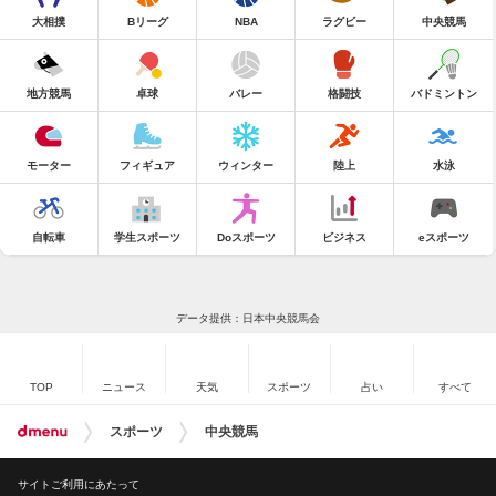
大相撲
Bリーグ
NBA
ラグビー
中央競馬
地方競馬
卓球
バレー
格闘技
バドミントン
モーター
フィギュア
ウィンター
陸上
水泳
自転車
学生スポーツ
Doスポーツ
ビジネス
eスポーツ
データ提供：日本中央競馬会
TOP
ニュース
天気
スポーツ
占い
すべて
スポーツ
中央競馬
サイトご利用にあたって