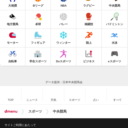
大相撲
Bリーグ
NBA
ラグビー
中央競馬
地方競馬
卓球
バレー
格闘技
バドミントン
モーター
フィギュア
ウィンター
陸上
水泳
自転車
学生スポーツ
Doスポーツ
ビジネス
eスポーツ
データ提供：日本中央競馬会
TOP
ニュース
天気
スポーツ
占い
すべて
スポーツ
中央競馬
サイトご利用にあたって