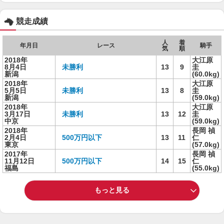
競走成績
人
着
年月日
レース
騎手
気
順
2018年
大江原
8月4日
未勝利
13
9
圭
新潟
(60.0kg)
2018年
大江原
5月5日
未勝利
13
8
圭
新潟
(59.0kg)
2018年
大江原
3月17日
未勝利
13
12
圭
中京
(59.0kg)
2018年
長岡 禎
2月4日
500万円以下
13
11
仁
東京
(57.0kg)
2017年
長岡 禎
11月12日
500万円以下
14
15
仁
福島
(55.0kg)
もっと見る