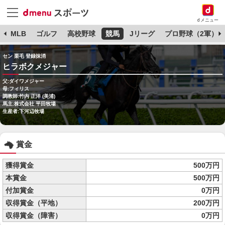
dメニュー
球
MLB
ゴルフ
高校野球
競馬
Jリーグ
プロ野球（2軍）
セン 栗毛 登録抹消
ヒラボクメジャー
父:ダイワメジャー
母:フィリス
調教師:竹内 正洋 (美浦)
馬主:株式会社 平田牧場
生産者:下河辺牧場
賞金
獲得賞金
500万円
本賞金
500万円
付加賞金
0万円
収得賞金（平地）
200万円
収得賞金（障害）
0万円