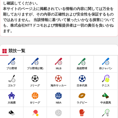
し確認してください。
本サイトのページ上に掲載されている情報の内容に関しては万全を
期しておりますが、その内容の正確性および安全性を保証するもの
ではありません。 当該情報に基づいて被ったいかなる損害について
も、株式会社NTTドコモおよび情報提供者は一切の責任を負いかね
ます。
競技一覧
プロ野球
プロ野球(2軍)
MLB
高校野球
侍ジャパン
ゴルフ
Jリーグ
海外サッカー
日本代表
テニス
大相撲
Bリーグ
NBA
ラグビー
中央競馬