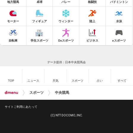
地方競馬
卓球
バレー
格闘技
バドミントン
モーター
フィギュア
ウィンター
陸上
水泳
自転車
学生スポーツ
Doスポーツ
ビジネス
eスポーツ
データ提供：日本中央競馬会
TOP
ニュース
天気
スポーツ
占い
すべて
スポーツ
中央競馬
サイトご利用にあたって
(C) NTT DOCOMO, INC.