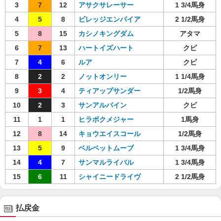
3
7
12
アサクサレーサー
1 3/4馬身
4
5
8
ビレッジエンパイア
2 1/2馬身
5
8
15
カシノキングダム
アタマ
6
7
13
ハートイズハート
クビ
7
4
6
ルア
クビ
8
2
2
ノットオンリー
1 1/4馬身
9
3
4
ティアップサンダー
1/2馬身
10
2
3
サンアルパイン
クビ
11
1
1
ヒラボクメジャー
1馬身
12
8
14
キョウエイスコール
1/2馬身
13
5
9
ベルベットムーブ
1 3/4馬身
14
4
7
サンマルライバル
1 3/4馬身
15
6
11
シャイニードライヴ
2 1/2馬身
払戻金