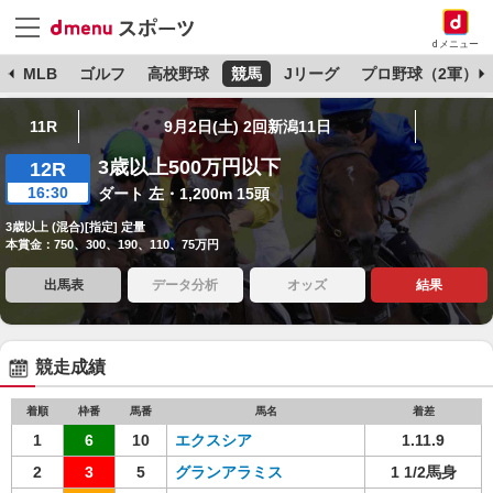
dメニュー
球
MLB
ゴルフ
高校野球
競馬
Jリーグ
プロ野球（2軍）
11R
9月2日(土) 2回新潟11日
3歳以上500万円以下
12R
16:30
ダート 左・1,200m 15頭
3歳以上 (混合)[指定] 定量
本賞金：750、300、190、110、75万円
出馬表
データ分析
オッズ
結果
競走成績
着順
枠番
馬番
馬名
着差
1
6
10
エクスシア
1.11.9
2
3
5
グランアラミス
1 1/2馬身