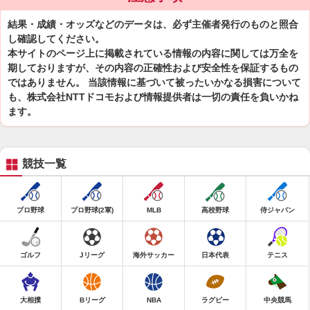
結果・成績・オッズなどのデータは、必ず主催者発行のものと照合
し確認してください。
本サイトのページ上に掲載されている情報の内容に関しては万全を
期しておりますが、その内容の正確性および安全性を保証するもの
ではありません。 当該情報に基づいて被ったいかなる損害について
も、株式会社NTTドコモおよび情報提供者は一切の責任を負いかね
ます。
競技一覧
プロ野球
プロ野球(2軍)
MLB
高校野球
侍ジャパン
ゴルフ
Jリーグ
海外サッカー
日本代表
テニス
大相撲
Bリーグ
NBA
ラグビー
中央競馬