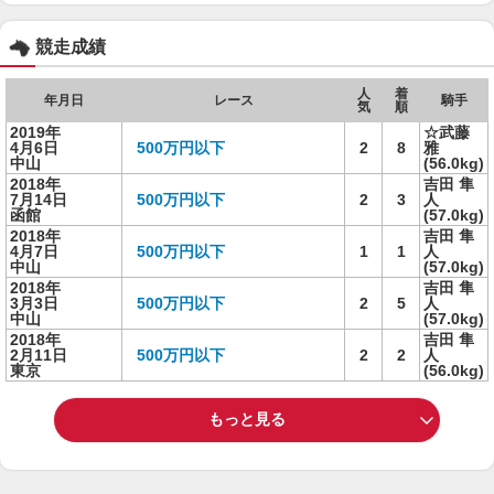
競走成績
人
着
年月日
レース
騎手
気
順
2019年
☆武藤
4月6日
500万円以下
2
8
雅
中山
(56.0kg)
2018年
吉田 隼
7月14日
500万円以下
2
3
人
函館
(57.0kg)
2018年
吉田 隼
4月7日
500万円以下
1
1
人
中山
(57.0kg)
2018年
吉田 隼
3月3日
500万円以下
2
5
人
中山
(57.0kg)
2018年
吉田 隼
2月11日
500万円以下
2
2
人
東京
(56.0kg)
もっと見る