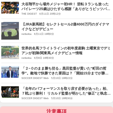
大谷翔平から場外メジャー初HR！ 逆転３ランも放った
パイレーツ25歳はひたすら感謝「ありがとうピッツバー
グ。素晴らしい夜だ」
THE DIGEST 6月11日 20時12分
【JRA新馬戦】セレクトセール2億4000万円のダイナマ
イクなどがデビュー
netkeiba 6月11日 19時0分
世界的名馬フライトラインの初年度産駒 土曜東京でデミ
アンが初陣/関東馬メイクデビュー情報
netkeiba 6月8日 18時30分
「２−０のまま勝ち切る」黒田監督が貫いた“町田の哲
学”。敵地で快勝できた要因は？「開始15分までが勝負
だった」
SOCCER DIGEST Web 5月10日 19時22分
「去年のパフォーマンスを取り戻す必要があった」柏、
７戦ぶり勝利！ リカルド監督が明かした“修正”と執念
「勝利するために苦しんだ試合でした」
SOCCER DIGEST Web 5月10日 18時30分
注意事項