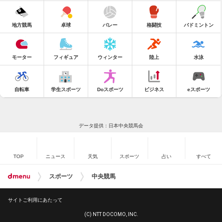
地方競馬
卓球
バレー
格闘技
バドミントン
モーター
フィギュア
ウィンター
陸上
水泳
自転車
学生スポーツ
Doスポーツ
ビジネス
eスポーツ
データ提供：日本中央競馬会
TOP
ニュース
天気
スポーツ
占い
すべて
スポーツ
中央競馬
サイトご利用にあたって
(C) NTT DOCOMO, INC.