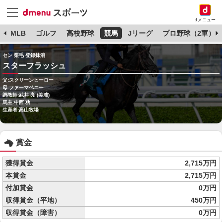
dメニュー
球
MLB
ゴルフ
高校野球
競馬
Jリーグ
プロ野球（2軍）
セン 栗毛 登録抹消
スターフラッシュ
父:スクリーンヒーロー
母:ファーマペニー
調教師:武井 亮 (美浦)
馬主:中西 功
生産者:高山牧場
賞金
獲得賞金
2,715万円
本賞金
2,715万円
付加賞金
0万円
収得賞金（平地）
450万円
収得賞金（障害）
0万円