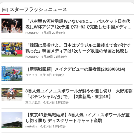
スターフラッシュニュース
「八村塁も河村勇輝もいないのに…」バスケット日本代
表にW杯アジア1次予選で73−92で完敗した中国メディア
が嘆く「若い選手達は経験や精神力で日本に遅れをとっ
RONSPO 7月3日 22時45分
ていると認めた」
「韓国は反省せよ。日本はブラジルに最後まで命がけで
戦った」韓国メディアは1次リーグ敗退の母国と比較し
て“世界最強国”を苦しめた日本を「敗れたが称賛に値す
RONSPO 6月29日 21時46分
るパフォーマンス」と絶賛
［新馬戦回顧］メイクデビューの勝者達(2026/06/14)
ウマフリ 6月18日 12時0分
8番人気ユイノエスポワールが鮮やか差し切り 大野拓弥
「ポテンシャルだけで」【2歳新馬・東京4R】
東スポ競馬 6月14日 12時23分
【東京4R新馬戦結果】8番人気ユイノエスポワールが差
し切り勝ち ディスクリートキャット産駒
netkeiba 6月14日 11時42分