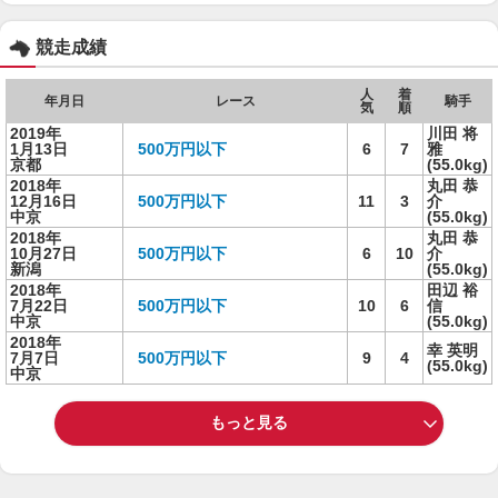
競走成績
人
着
年月日
レース
騎手
気
順
2019年
川田 将
1月13日
500万円以下
6
7
雅
京都
(55.0kg)
2018年
丸田 恭
12月16日
500万円以下
11
3
介
中京
(55.0kg)
2018年
丸田 恭
10月27日
500万円以下
6
10
介
新潟
(55.0kg)
2018年
田辺 裕
7月22日
500万円以下
10
6
信
中京
(55.0kg)
2018年
幸 英明
7月7日
500万円以下
9
4
(55.0kg)
中京
もっと見る