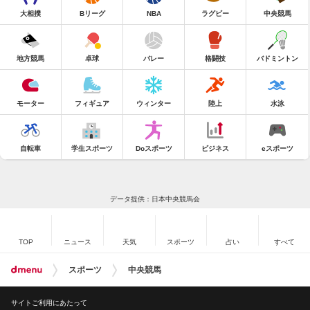
大相撲
Bリーグ
NBA
ラグビー
中央競馬
地方競馬
卓球
バレー
格闘技
バドミントン
モーター
フィギュア
ウィンター
陸上
水泳
自転車
学生スポーツ
Doスポーツ
ビジネス
eスポーツ
データ提供：日本中央競馬会
TOP
ニュース
天気
スポーツ
占い
すべて
スポーツ
中央競馬
サイトご利用にあたって