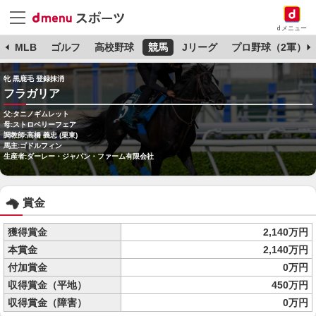
dメニュー
球
MLB
ゴルフ
高校野球
競馬
Jリーグ
プロ野球（2軍）
牝 黒鹿毛 登録抹消
フラガリア
父:タニノギムレット
母:ストロベリーフェア
調教師:高橋 義忠 (栗東)
馬主:ゴドルフィン
生産者:ダーレー・ジャパン・ファーム有限会社
賞金
獲得賞金
2,140万円
本賞金
2,140万円
付加賞金
0万円
収得賞金（平地）
450万円
収得賞金（障害）
0万円