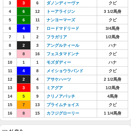
3
3
6
ダノンディーヴァ
クビ
4
6
12
トーアライジン
3 1/2馬身
5
6
11
ナンヨーマーズ
クビ
6
4
7
ロードマドリード
3/4馬身
7
1
2
フラガリア
1/2馬身
8
2
3
アングルティール
ハナ
9
8
16
フェスタマドンナ
クビ
10
1
1
モズダディー
ハナ
11
4
8
メイショウラバンド
クビ
12
2
4
アサケハーツ
2 1/2馬身
13
3
5
ミアグア
1/2馬身
14
5
9
クリノアパッチ
4馬身
15
7
13
プライムチョイス
クビ
16
8
15
カフジグローリー
1 1/4馬身