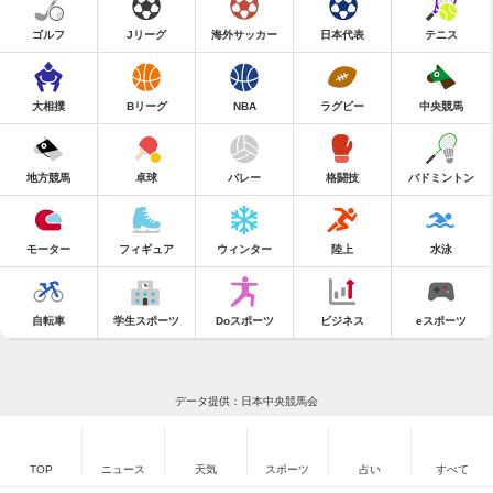
ゴルフ
Jリーグ
海外サッカー
日本代表
テニス
大相撲
Bリーグ
NBA
ラグビー
中央競馬
地方競馬
卓球
バレー
格闘技
バドミントン
モーター
フィギュア
ウィンター
陸上
水泳
自転車
学生スポーツ
Doスポーツ
ビジネス
eスポーツ
データ提供：日本中央競馬会
TOP
ニュース
天気
スポーツ
占い
すべて