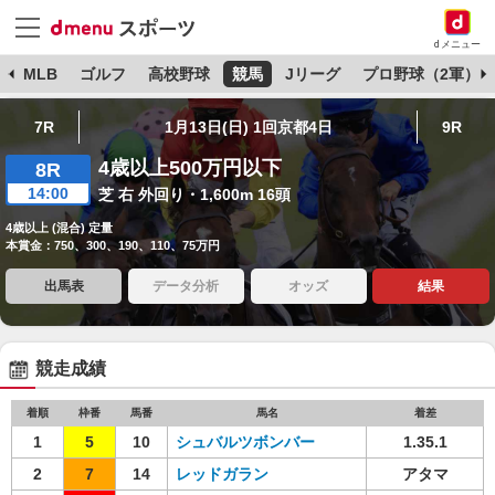
dメニュー
球
MLB
ゴルフ
高校野球
競馬
Jリーグ
プロ野球（2軍）
7R
1月13日(日) 1回京都4日
9R
4歳以上500万円以下
8R
14:00
芝 右 外回り・1,600m 16頭
4歳以上 (混合) 定量
本賞金：750、300、190、110、75万円
出馬表
データ分析
オッズ
結果
競走成績
着順
枠番
馬番
馬名
着差
1
5
10
シュバルツボンバー
1.35.1
2
7
14
レッドガラン
アタマ