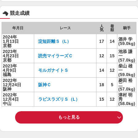
競走成績
人
着
年月日
レース
騎手
気
順
2024年
酒井 学
1月13日
淀短距離Ｓ（L）
17
14
(59.0kg)
京都
2023年
池添 謙
4月23日
読売マイラーズＣ
12
15
一
京都
(57.0kg)
2023年
柴山 雄
4月9日
モルガナイトＳ
14
12
一
福島
(59.0kg)
2022年
菱田 裕
12月24日
阪神Ｃ
18
5
二
阪神
(57.0kg)
2022年
津村 明
12月4日
ラピスラズリＳ（L）
15
12
秀
中山
(58.0kg)
もっと見る