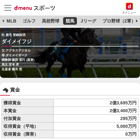
dメニュー
球
MLB
ゴルフ
高校野球
競馬
Jリーグ
プロ野球（2軍）
牡 鹿毛 登録抹消
ダイメイフジ
父:アグネスデジタル
母:ダイメイダーク
調教師:森田 直行 (栗東)
馬主:宮本 昇
生産者:横井 哲
賞金
獲得賞金
2億3,695万円
本賞金
2億3,400万円
付加賞金
295万円
収得賞金（平地）
5,000万円
収得賞金（障害）
0万円