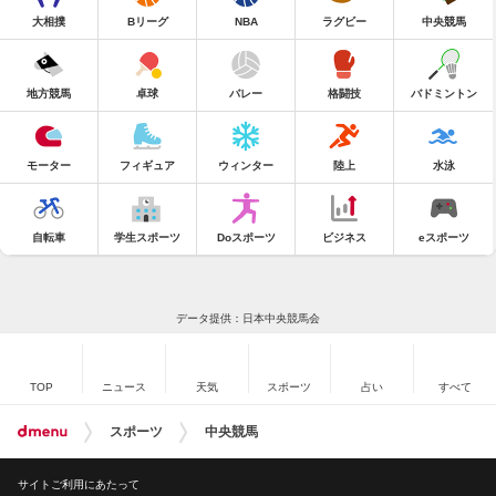
大相撲
Bリーグ
NBA
ラグビー
中央競馬
地方競馬
卓球
バレー
格闘技
バドミントン
モーター
フィギュア
ウィンター
陸上
水泳
自転車
学生スポーツ
Doスポーツ
ビジネス
eスポーツ
データ提供：日本中央競馬会
TOP
ニュース
天気
スポーツ
占い
すべて
スポーツ
中央競馬
サイトご利用にあたって