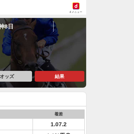
dメニュー
阪神8日
オッズ
結果
着差
1.07.2