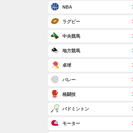
NBA
ラグビー
中央競馬
地方競馬
卓球
バレー
格闘技
バドミントン
モーター