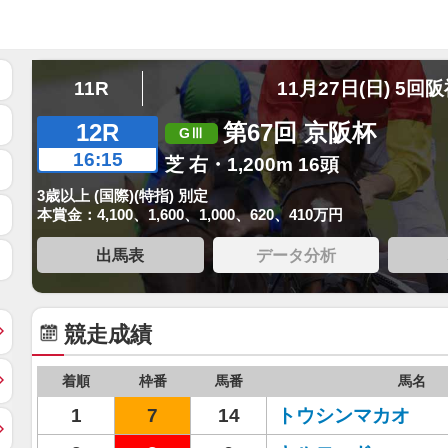
11R
11月27日(日) 5回
12R
第67回 京阪杯
16:15
芝 右・1,200m 16頭
3歳以上 (国際)(特指) 別定
本賞金：4,100、1,600、1,000、620、410万円
出馬表
データ分析
競走成績
着順
枠番
馬番
馬名
1
7
14
トウシンマカオ