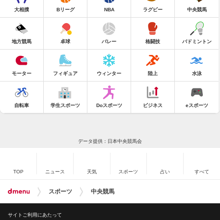
大相撲
Bリーグ
NBA
ラグビー
中央競馬
地方競馬
卓球
バレー
格闘技
バドミントン
モーター
フィギュア
ウィンター
陸上
水泳
自転車
学生スポーツ
Doスポーツ
ビジネス
eスポーツ
データ提供：日本中央競馬会
TOP
ニュース
天気
スポーツ
占い
すべて
スポーツ
中央競馬
サイトご利用にあたって