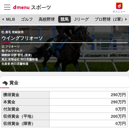
dメニュー
球
MLB
ゴルフ
高校野球
競馬
Jリーグ
プロ野球（2軍）
牝 鹿毛 登録抹消
ウイングフリオーソ
父:フリオーソ
母:アルファルド
調教師:目野 哲也 (栗東)
馬主:有限会社 杵臼斉藤牧場
生産者:杵臼斉藤牧場
賞金
獲得賞金
290万円
本賞金
290万円
付加賞金
0万円
収得賞金（平地）
200万円
収得賞金（障害）
0万円