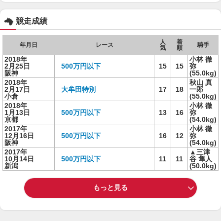
競走成績
人
着
年月日
レース
騎手
気
順
2018年
小林 徹
2月25日
500万円以下
15
15
弥
阪神
(55.0kg)
2018年
秋山 真
2月17日
大牟田特別
17
18
一郎
小倉
(55.0kg)
2018年
小林 徹
1月13日
500万円以下
13
16
弥
京都
(54.0kg)
2017年
小林 徹
12月16日
500万円以下
16
12
弥
阪神
(54.0kg)
2017年
▲三津
10月14日
500万円以下
11
11
谷 隼人
新潟
(50.0kg)
もっと見る