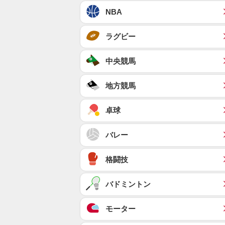
NBA
ラグビー
中央競馬
地方競馬
卓球
バレー
格闘技
バドミントン
モーター