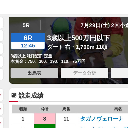
5R
7月29日(土) 2回小
6R
3歳以上500万円以下
12:45
ダート 右・1,700m 11頭
3歳以上 牝[指定] 定量
本賞金：750、300、190、110、75万円
出馬表
データ分析
競走成績
着順
枠番
馬番
馬名
1
8
11
タガノヴェローナ