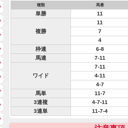
種類
馬番
単勝
11
11
複勝
7
4
枠連
6-8
馬連
7-11
7-11
ワイド
4-11
4-7
馬単
11-7
3連複
4-7-11
3連単
11-7-4