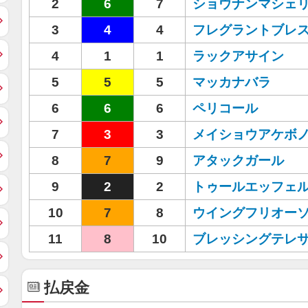
2
6
7
ショウナンマシェ
3
4
4
フレグラントブレ
4
1
1
ラックアサイン
5
5
5
マッカナバラ
6
6
6
ペリコール
7
3
3
メイショウアケボ
8
7
9
アタックガール
9
2
2
トゥールエッフェ
10
7
8
ウイングフリオー
11
8
10
ブレッシングテレ
払戻金