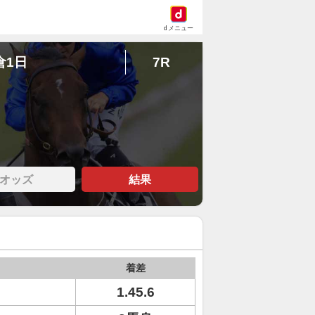
dメニュー
倉1日
7R
オッズ
結果
着差
1.45.6