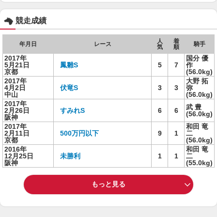
競走成績
人
着
年月日
レース
騎手
気
順
2017年
国分 優
5月21日
鳳雛S
5
7
作
京都
(56.0kg)
2017年
大野 拓
4月2日
伏竜S
3
3
弥
中山
(56.0kg)
2017年
武 豊
2月26日
すみれS
6
6
(56.0kg)
阪神
2017年
和田 竜
2月11日
500万円以下
9
1
二
京都
(56.0kg)
2016年
和田 竜
12月25日
未勝利
1
1
二
阪神
(55.0kg)
もっと見る