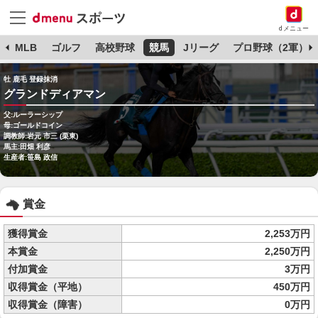
dメニュー
球
MLB
ゴルフ
高校野球
競馬
Jリーグ
プロ野球（2軍）
牡 鹿毛 登録抹消
グランドディアマン
父:ルーラーシップ
母:ゴールドコイン
調教師:岩元 市三 (栗東)
馬主:田畑 利彦
生産者:笹島 政信
賞金
獲得賞金
2,253万円
本賞金
2,250万円
付加賞金
3万円
収得賞金（平地）
450万円
収得賞金（障害）
0万円