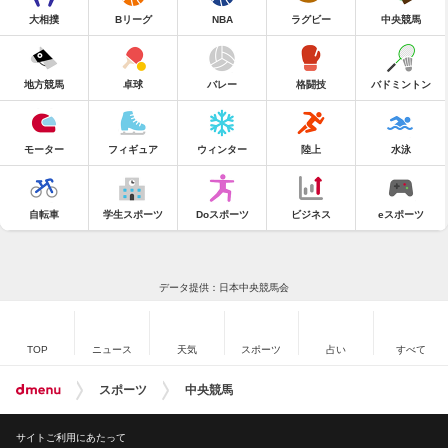
大相撲
Bリーグ
NBA
ラグビー
中央競馬
地方競馬
卓球
バレー
格闘技
バドミントン
モーター
フィギュア
ウィンター
陸上
水泳
自転車
学生スポーツ
Doスポーツ
ビジネス
eスポーツ
データ提供：日本中央競馬会
TOP
ニュース
天気
スポーツ
占い
すべて
スポーツ
中央競馬
サイトご利用にあたって