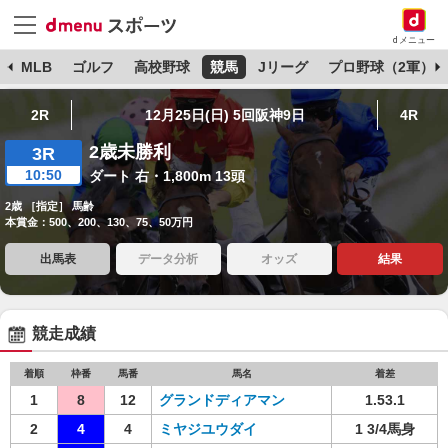
dメニュー
球
MLB
ゴルフ
高校野球
競馬
Jリーグ
プロ野球（2軍）
2R
12月25日(日) 5回阪神9日
4R
2歳未勝利
3R
10:50
ダート 右・1,800m 13頭
2歳 ［指定］ 馬齢
本賞金：500、200、130、75、50万円
出馬表
データ分析
オッズ
結果
競走成績
着順
枠番
馬番
馬名
着差
1
8
12
グランドディアマン
1.53.1
2
4
4
ミヤジユウダイ
1 3/4馬身