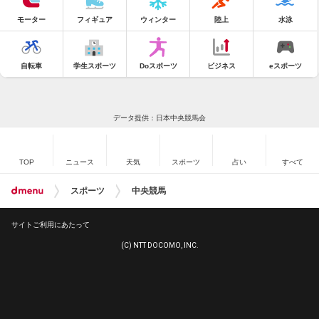
モーター
フィギュア
ウィンター
陸上
水泳
自転車
学生スポーツ
Doスポーツ
ビジネス
eスポーツ
データ提供：日本中央競馬会
TOP
ニュース
天気
スポーツ
占い
すべて
スポーツ
中央競馬
サイトご利用にあたって
(C) NTT DOCOMO, INC.