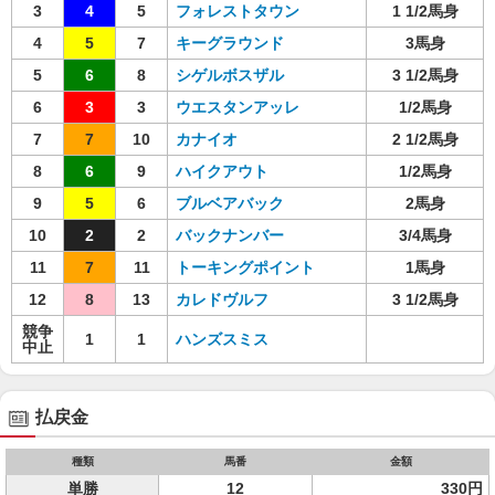
3
4
5
フォレストタウン
1 1/2馬身
4
5
7
キーグラウンド
3馬身
5
6
8
シゲルボスザル
3 1/2馬身
6
3
3
ウエスタンアッレ
1/2馬身
7
7
10
カナイオ
2 1/2馬身
8
6
9
ハイクアウト
1/2馬身
9
5
6
ブルベアバック
2馬身
10
2
2
バックナンバー
3/4馬身
11
7
11
トーキングポイント
1馬身
12
8
13
カレドヴルフ
3 1/2馬身
競争
1
1
ハンズスミス
中止
払戻金
種類
馬番
金額
単勝
12
330円