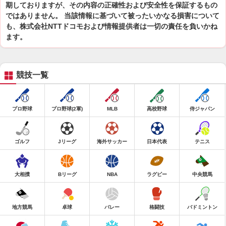
期しておりますが、その内容の正確性および安全性を保証するもの
ではありません。 当該情報に基づいて被ったいかなる損害について
も、株式会社NTTドコモおよび情報提供者は一切の責任を負いかね
ます。
競技一覧
プロ野球
プロ野球(2軍)
MLB
高校野球
侍ジャパン
ゴルフ
Jリーグ
海外サッカー
日本代表
テニス
大相撲
Bリーグ
NBA
ラグビー
中央競馬
地方競馬
卓球
バレー
格闘技
バドミントン