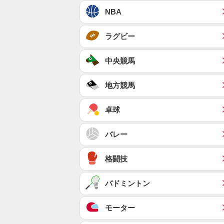
NBA
ラグビー
中央競馬
地方競馬
卓球
バレー
格闘技
バドミントン
モーター