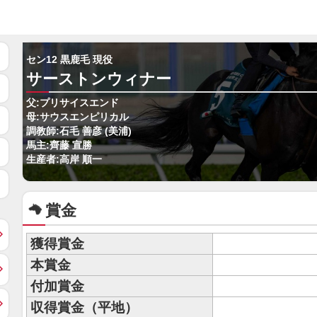
セン12 黒鹿毛 現役
サーストンウィナー
父:プリサイスエンド
母:サウスエンピリカル
調教師:石毛 善彦 (美浦)
馬主:齊藤 宣勝
生産者:高岸 順一
賞金
獲得賞金
本賞金
付加賞金
収得賞金（平地）