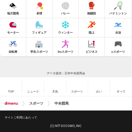
地方競馬
卓球
バレー
格闘技
バドミントン
モーター
フィギュア
ウィンター
陸上
水泳
自転車
学生スポーツ
Doスポーツ
ビジネス
eスポーツ
データ提供：日本中央競馬会
TOP
ニュース
天気
スポーツ
占い
すべて
スポーツ
中央競馬
サイトご利用にあたって
(C) NTT DOCOMO, INC.