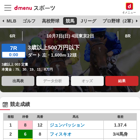
dメニュー
球
MLB
ゴルフ
高校野球
競馬
Jリーグ
プロ野球（2軍）
6R
10月7日(日) 4回東京2日
8R
3歳以上500万円以下
7R
0:00
ダート 左・1,600m 12頭
3歳以上 003 定量
本賞金：75、30、19、11、8万円
出馬表
データ分析
オッズ
結果
競走成績
着順
枠番
馬番
馬名
着差
1
8
12
ジュンパッション
1.37.4
2
6
8
フィスキオ
3/4馬身