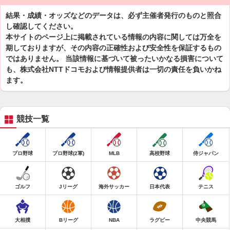
結果・成績・オッズなどのデータは、必ず主催者発行のものと照合
し確認してください。
本サイトのページ上に掲載されている情報の内容に関しては万全を
期しておりますが、その内容の正確性および安全性を保証するもの
ではありません。 当該情報に基づいて被ったいかなる損害について
も、株式会社NTTドコモおよび情報提供者は一切の責任を負いかね
ます。
競技一覧
プロ野球
プロ野球(2軍)
MLB
高校野球
侍ジャパン
ゴルフ
Jリーグ
海外サッカー
日本代表
テニス
大相撲
Bリーグ
NBA
ラグビー
中央競馬