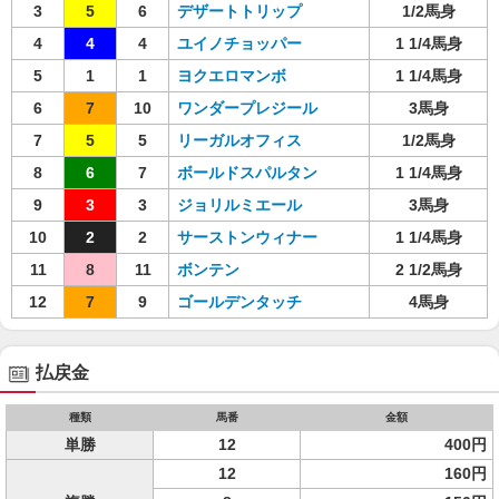
3
5
6
デザートトリップ
1/2馬身
4
4
4
ユイノチョッパー
1 1/4馬身
5
1
1
ヨクエロマンボ
1 1/4馬身
6
7
10
ワンダープレジール
3馬身
7
5
5
リーガルオフィス
1/2馬身
8
6
7
ボールドスパルタン
1 1/4馬身
9
3
3
ジョリルミエール
3馬身
10
2
2
サーストンウィナー
1 1/4馬身
11
8
11
ボンテン
2 1/2馬身
12
7
9
ゴールデンタッチ
4馬身
払戻金
種類
馬番
金額
単勝
12
400円
12
160円