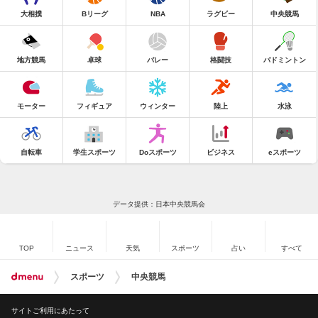
大相撲
Bリーグ
NBA
ラグビー
中央競馬
地方競馬
卓球
バレー
格闘技
バドミントン
モーター
フィギュア
ウィンター
陸上
水泳
自転車
学生スポーツ
Doスポーツ
ビジネス
eスポーツ
データ提供：日本中央競馬会
TOP
ニュース
天気
スポーツ
占い
すべて
スポーツ
中央競馬
サイトご利用にあたって