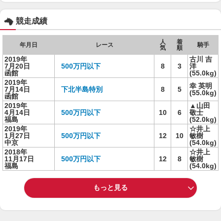
競走成績
人
着
年月日
レース
騎手
気
順
2019年
古川 吉
7月20日
500万円以下
8
3
洋
函館
(55.0kg)
2019年
幸 英明
7月14日
下北半島特別
8
5
(55.0kg)
函館
2019年
▲山田
4月14日
500万円以下
10
6
敬士
福島
(52.0kg)
2019年
☆井上
1月27日
500万円以下
12
10
敏樹
中京
(54.0kg)
2018年
☆井上
11月17日
500万円以下
12
8
敏樹
福島
(54.0kg)
もっと見る