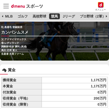
dメニュー
球
MLB
ゴルフ
高校野球
競馬
Jリーグ
プロ野球（2軍）
牝 黒鹿毛 登録抹消
カンバンムスメ
父:アドマイヤマックス
母:レディラック
調教師:松永 康利 (美浦)
馬主:北所 直人
生産者:大西ファーム
賞金
獲得賞金
1,175万円
本賞金
1,175万円
付加賞金
0万円
収得賞金（平地）
200万円
収得賞金（障害）
0万円