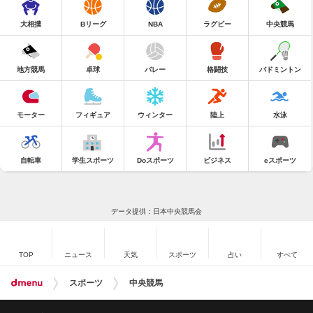
大相撲
Bリーグ
NBA
ラグビー
中央競馬
地方競馬
卓球
バレー
格闘技
バドミントン
モーター
フィギュア
ウィンター
陸上
水泳
自転車
学生スポーツ
Doスポーツ
ビジネス
eスポーツ
データ提供：日本中央競馬会
TOP
ニュース
天気
スポーツ
占い
すべて
スポーツ
中央競馬