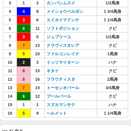
3
1
2
カンバンムスメ
1/2馬身
4
4
8
メイショウベルボン
1 3/4馬身
5
3
6
エイカイマドンナ
1 1/4馬身
6
6
11
ソフトポジション
クビ
7
3
5
ジュブリーユ
1/2馬身
8
7
13
クラヴィスオレア
クビ
9
5
10
ファルコンレイナ
1馬身
10
2
3
イッツマイターン
ハナ
11
8
15
キタイ
クビ
12
8
16
フラウティスタ
2馬身
13
7
14
トーセンオパール
3/4馬身
14
6
12
ブールバール
クビ
15
1
1
スズカマンサク
ハナ
16
5
9
ヘルメット
1 1/4馬身