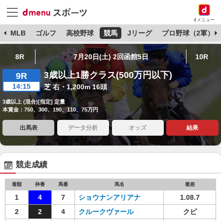
dメニュー
球
MLB
ゴルフ
高校野球
競馬
Jリーグ
プロ野球（2軍）
8R
7月20日(土) 2回函館5日
10R
3歳以上1勝クラス(500万円以下)
9R
14:15
芝 右・1,200m 16頭
3歳以上 (混合)[指定] 定量
本賞金：750、300、190、110、75万円
出馬表
データ分析
オッズ
結果
競走成績
着順
枠番
馬番
馬名
着差
1
4
7
ショウナンアリアナ
1.08.7
2
2
4
クルークヴァール
クビ