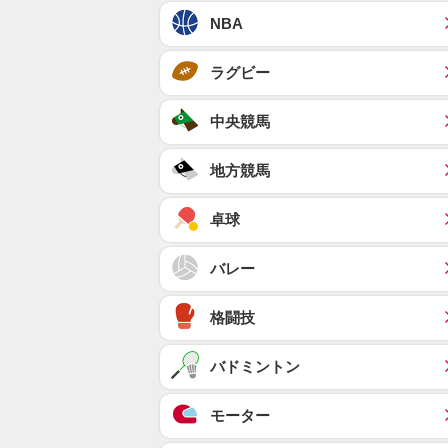
NBA
ラグビー
中央競馬
地方競馬
卓球
バレー
格闘技
バドミントン
モーター