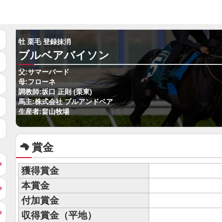
牡 栗毛 登録抹消
ブルベアバイソン
父:サマーバード
母:フローネ
調教師:坂口 正則 (栗東)
馬主:株式会社 ブルアンドベア
生産者:畠山牧場
賞金
獲得賞金
本賞金
付加賞金
収得賞金（平地）