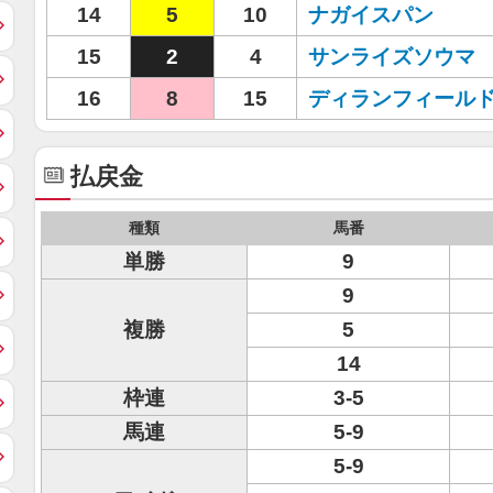
14
5
10
ナガイスパン
15
2
4
サンライズソウマ
16
8
15
ディランフィール
払戻金
種類
馬番
単勝
9
9
複勝
5
14
枠連
3-5
馬連
5-9
5-9