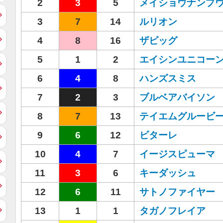
2
3
5
メイショウナンプ
3
7
14
ルリオン
4
8
16
ザビッグ
5
1
2
エイシンユニコー
6
4
8
ハンズスミス
7
2
3
ブルベアバイソン
8
7
13
テイエムグルービ
9
6
12
ビターレ
10
4
7
イージスピューマ
11
3
6
キーダッシュ
12
6
11
サトノファイヤー
13
1
1
タガノフレイア