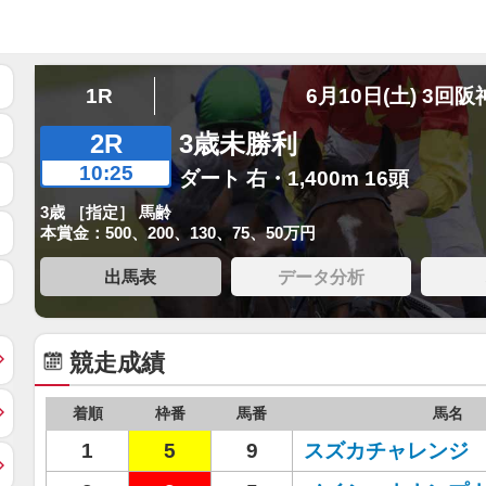
1R
6月10日(土) 3回阪
2R
3歳未勝利
10:25
ダート 右・1,400m 16頭
3歳 ［指定］ 馬齢
本賞金：500、200、130、75、50万円
出馬表
データ分析
競走成績
着順
枠番
馬番
馬名
1
5
9
スズカチャレンジ