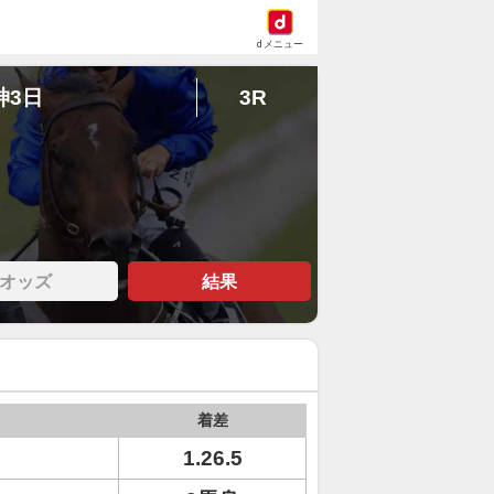
dメニュー
神3日
3R
オッズ
結果
着差
1.26.5