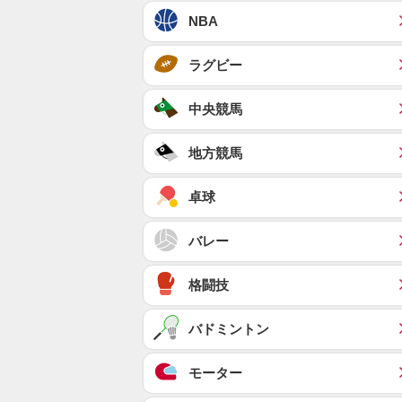
NBA
ラグビー
中央競馬
地方競馬
卓球
バレー
格闘技
バドミントン
モーター