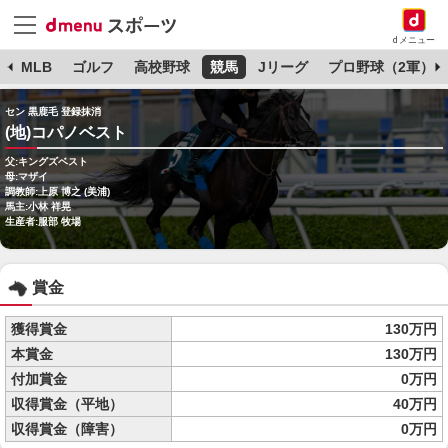
dメニュー
球
MLB
ゴルフ
高校野球
競馬
Jリーグ
プロ野球（2軍）
セン 黒鹿毛 登録抹消
(地)コパノベスト
父:キングズベスト
母:マザイ
調教師:上原 博之 (美浦)
馬主:小林 祥晃
生産者:服部 牧場
賞金
獲得賞金
130万円
本賞金
130万円
付加賞金
0万円
収得賞金（平地）
40万円
収得賞金（障害）
0万円