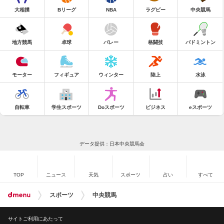
大相撲
Bリーグ
NBA
ラグビー
中央競馬
地方競馬
卓球
バレー
格闘技
バドミントン
モーター
フィギュア
ウィンター
陸上
水泳
自転車
学生スポーツ
Doスポーツ
ビジネス
eスポーツ
データ提供：日本中央競馬会
TOP
ニュース
天気
スポーツ
占い
すべて
スポーツ
中央競馬
サイトご利用にあたって