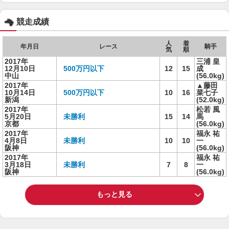
競走成績
人
着
年月日
レース
騎手
気
順
2017年
三浦 皇
12月10日
500万円以下
12
15
成
中山
(56.0kg)
2017年
▲藤田
10月14日
500万円以下
10
16
菜七子
新潟
(52.0kg)
2017年
松若 風
5月20日
未勝利
15
14
馬
京都
(56.0kg)
2017年
福永 祐
4月8日
未勝利
10
10
一
阪神
(56.0kg)
2017年
福永 祐
3月18日
未勝利
7
8
一
阪神
(56.0kg)
もっと見る