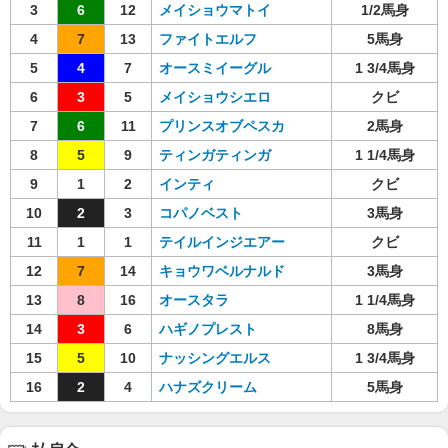
3
6
12
メイショウマトイ
1/2馬身
4
7
13
ファイトエルフ
5馬身
5
4
7
オースミイーグル
1 3/4馬身
6
3
5
メイショウシエロ
クビ
7
6
11
プリンスオブペスカ
2馬身
8
5
9
ティンガティンガ
1 1/4馬身
9
1
2
インティ
クビ
10
2
3
コパノベスト
3馬身
11
1
1
テイルインジエアー
クビ
12
7
14
キョウワベルナルド
3馬身
13
8
16
オースタラ
1 1/4馬身
14
3
6
ハギノプレスト
8馬身
15
5
10
ナッシングエルス
1 3/4馬身
16
2
4
ハナズクリーム
5馬身