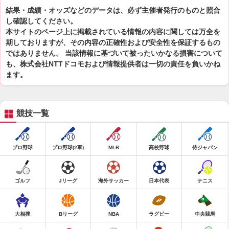
結果・成績・オッズなどのデータは、必ず主催者発行のものと照合
し確認してください。
本サイトのページ上に掲載されている情報の内容に関しては万全を
期しておりますが、その内容の正確性および安全性を保証するもの
ではありません。 当該情報に基づいて被ったいかなる損害について
も、株式会社NTTドコモおよび情報提供者は一切の責任を負いかね
ます。
競技一覧
プロ野球
プロ野球(2軍)
MLB
高校野球
侍ジャパン
ゴルフ
Jリーグ
海外サッカー
日本代表
テニス
大相撲
Bリーグ
NBA
ラグビー
中央競馬