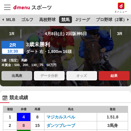
dメニュー
球
MLB
ゴルフ
高校野球
競馬
Jリーグ
プロ野球（2軍）
1R
4月8日(土) 2回阪神5日
3R
3歳未勝利
2R
10:30
ダート 右・1,800m 16頭
3歳 ［指定］ 馬齢
本賞金：500、200、130、75、50万円
出馬表
データ分析
オッズ
結果
競走成績
着順
枠番
馬番
馬名
着差
1
4
8
マジカルスペル
1.51.8
2
8
15
ダンツブレーブ
3馬身