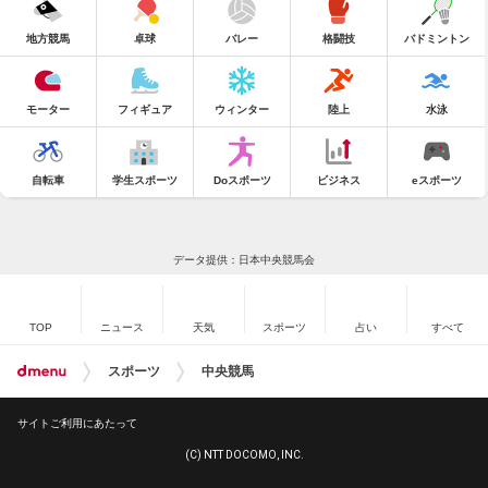
地方競馬
卓球
バレー
格闘技
バドミントン
モーター
フィギュア
ウィンター
陸上
水泳
自転車
学生スポーツ
Doスポーツ
ビジネス
eスポーツ
データ提供：日本中央競馬会
TOP
ニュース
天気
スポーツ
占い
すべて
スポーツ
中央競馬
サイトご利用にあたって
(C) NTT DOCOMO, INC.