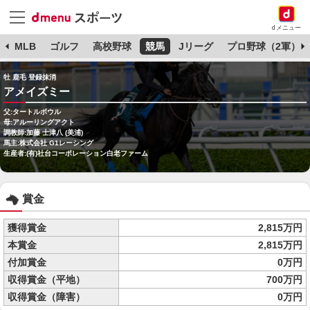
dメニュー
球
MLB
ゴルフ
高校野球
競馬
Jリーグ
プロ野球（2軍）
牡 鹿毛 登録抹消
アメイズミー
父:タートルボウル
母:アルーリングアクト
調教師:加藤 士津八 (美浦)
馬主:株式会社 G1レーシング
生産者:(有)社台コーポレーション白老ファーム
賞金
獲得賞金
2,815万円
本賞金
2,815万円
付加賞金
0万円
収得賞金（平地）
700万円
収得賞金（障害）
0万円