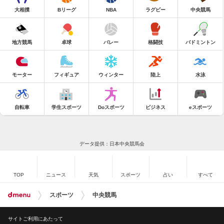
大相撲
Bリーグ
NBA
ラグビー
中央競馬
地方競馬
卓球
バレー
格闘技
バドミントン
モーター
フィギュア
ウィンター
陸上
水泳
自転車
学生スポーツ
Doスポーツ
ビジネス
eスポーツ
データ提供：日本中央競馬会
TOP
ニュース
天気
スポーツ
占い
すべて
スポーツ
中央競馬
サイトご利用にあたって