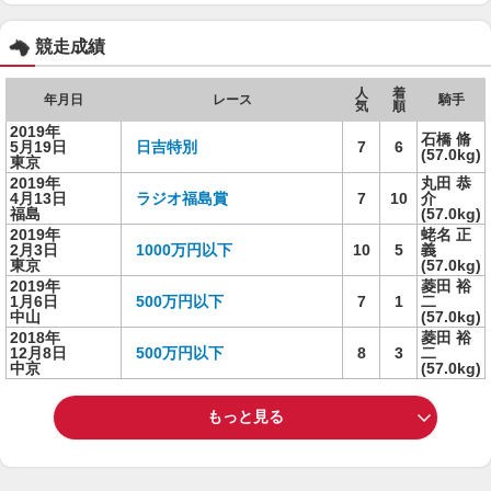
競走成績
人
着
年月日
レース
騎手
気
順
2019年
石橋 脩
5月19日
日吉特別
7
6
(57.0kg)
東京
2019年
丸田 恭
4月13日
ラジオ福島賞
7
10
介
福島
(57.0kg)
2019年
蛯名 正
2月3日
1000万円以下
10
5
義
東京
(57.0kg)
2019年
菱田 裕
1月6日
500万円以下
7
1
二
中山
(57.0kg)
2018年
菱田 裕
12月8日
500万円以下
8
3
二
中京
(57.0kg)
もっと見る