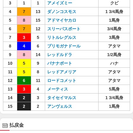
3
1
1
アメイズミー
クビ
4
7
13
ダノンコスモス
1 3/4馬身
5
8
15
アドマイヤカロ
1馬身
6
7
12
スリーパスポート
3/4馬身
7
3
5
リトルレグルス
3馬身
8
4
6
プリモガナドール
アタマ
9
8
14
レッドルドラ
1/2馬身
10
5
9
バナナボート
ハナ
11
5
8
レッドアメリア
アタマ
12
6
11
ロードコメット
アタマ
13
3
4
メーティス
5馬身
14
2
3
タイセイマルス
1 3/4馬身
15
2
2
アンヴェルス
1馬身
払戻金