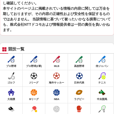
し確認してください。
本サイトのページ上に掲載されている情報の内容に関しては万全を
期しておりますが、その内容の正確性および安全性を保証するもの
ではありません。 当該情報に基づいて被ったいかなる損害について
も、株式会社NTTドコモおよび情報提供者は一切の責任を負いかね
ます。
競技一覧
プロ野球
プロ野球(2軍)
MLB
高校野球
侍ジャパン
ゴルフ
Jリーグ
海外サッカー
日本代表
テニス
大相撲
Bリーグ
NBA
ラグビー
中央競馬