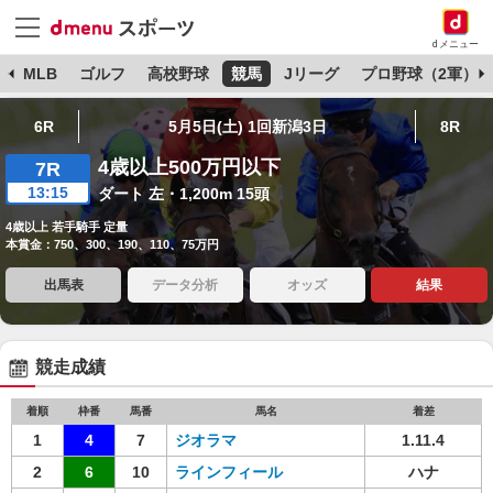
dメニュー
球
MLB
ゴルフ
高校野球
競馬
Jリーグ
プロ野球（2軍）
6R
5月5日(土) 1回新潟3日
8R
4歳以上500万円以下
7R
13:15
ダート 左・1,200m 15頭
4歳以上 若手騎手 定量
本賞金：750、300、190、110、75万円
出馬表
データ分析
オッズ
結果
競走成績
着順
枠番
馬番
馬名
着差
1
4
7
ジオラマ
1.11.4
2
6
10
ラインフィール
ハナ