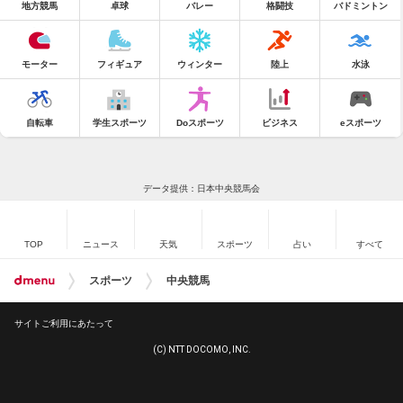
地方競馬
卓球
バレー
格闘技
バドミントン
モーター
フィギュア
ウィンター
陸上
水泳
自転車
学生スポーツ
Doスポーツ
ビジネス
eスポーツ
データ提供：日本中央競馬会
TOP
ニュース
天気
スポーツ
占い
すべて
スポーツ
中央競馬
サイトご利用にあたって
(C) NTT DOCOMO, INC.