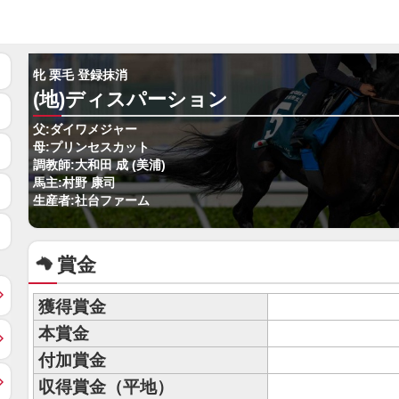
牝 栗毛 登録抹消
(地)ディスパーション
父:ダイワメジャー
母:プリンセスカット
調教師:大和田 成 (美浦)
馬主:村野 康司
生産者:社台ファーム
賞金
獲得賞金
本賞金
付加賞金
収得賞金（平地）