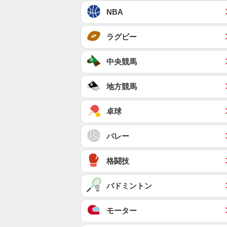
NBA
ラグビー
中央競馬
地方競馬
卓球
バレー
格闘技
バドミントン
モーター