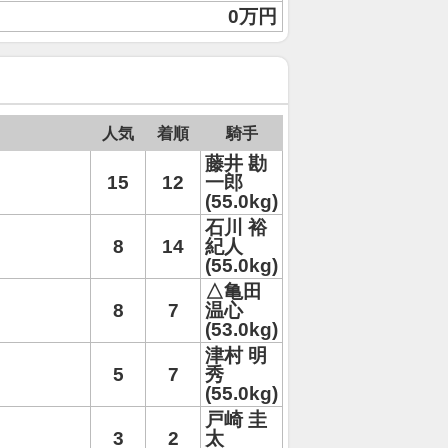
0万円
人気
着順
騎手
藤井 勘
15
12
一郎
(55.0kg)
石川 裕
8
14
紀人
(55.0kg)
△亀田
8
7
温心
(53.0kg)
津村 明
5
7
秀
(55.0kg)
戸崎 圭
3
2
太