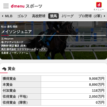
dメニュー
球
MLB
ゴルフ
高校野球
競馬
Jリーグ
プロ野球（2軍）
牡12 鹿毛 現役
メイソンジュニア
父:Mayson
母:アナアメリカーナ
調教師:渡辺 薫彦 (栗東)
馬主:株式会社 カナヤマホールディングス
生産者:ノーザンファーム
賞金
獲得賞金
9,008万円
本賞金
8,890万円
付加賞金
118万円
収得賞金（平地）
2,050万円
収得賞金（障害）
0万円