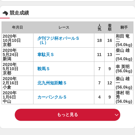
競走成績
人
着
年月日
レース
騎手
気
順
2020年
和田 竜
夕刊フジ杯オパールＳ
10月10日
18
16
二
（L）
京都
(54.0kg)
2020年
柴山 雄
5月24日
韋駄天Ｓ
11
13
一
新潟
(54.0kg)
2020年
幸 英明
5月10日
鞍馬Ｓ
7
9
(56.0kg)
京都
2020年
柴山 雄
2月16日
北九州短距離Ｓ
7
12
一
小倉
(56.0kg)
2020年
津村 明
1月6日
カーバンクルＳ
4
9
秀
中山
(56.0kg)
もっと見る