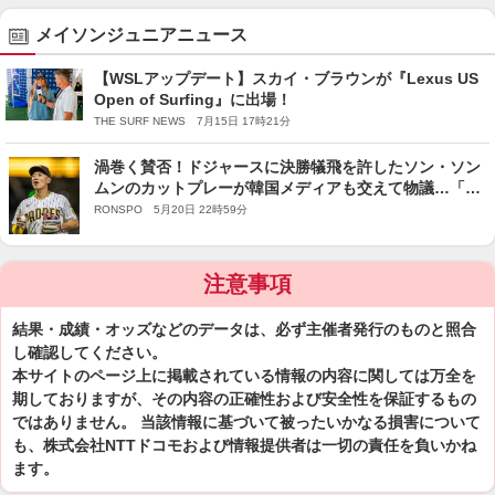
メイソンジュニアニュース
【WSLアップデート】スカイ・ブラウンが『Lexus US
Open of Surfing』に出場！
THE SURF NEWS 7月15日 17時21分
渦巻く賛否！ドジャースに決勝犠飛を許したソン・ソン
ムンのカットプレーが韓国メディアも交えて物議…「マ
イナーに戻れ！」非難の一方で“3Dリプレー映像”拡散で
RONSPO 5月20日 22時59分
「合理的な判断だった」
注意事項
結果・成績・オッズなどのデータは、必ず主催者発行のものと照合
し確認してください。
本サイトのページ上に掲載されている情報の内容に関しては万全を
期しておりますが、その内容の正確性および安全性を保証するもの
ではありません。 当該情報に基づいて被ったいかなる損害について
も、株式会社NTTドコモおよび情報提供者は一切の責任を負いかね
ます。