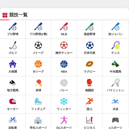
競技一覧
プロ野球
プロ野球(2軍)
MLB
高校野球
侍ジャパン
ゴルフ
Jリーグ
海外サッカー
日本代表
テニス
大相撲
Bリーグ
NBA
ラグビー
中央競馬
地方競馬
卓球
バレー
格闘技
バドミントン
モーター
フィギュア
ウィンター
陸上
水泳
自転車
学生スポーツ
Doスポーツ
ビジネス
eスポーツ